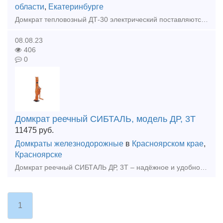
области
,
Екатеринбурге
Домкрат тепловозный ДТ-30 электрический поставляются в виде комплекта из 4-х штук домкратных стоек общей грузоподъемностью 120 тонн с общим и индивидуальными пультами управления. Технические характер
08.08.23
406
0
Домкрат реечный СИБТАЛЬ, модель ДР, 3Т
11475
руб.
Домкраты железнодорожные
в
Красноярском крае
,
Красноярске
Домкрат реечный СИБТАЛЬ ДР, 3Т – надёжное и удобное оборудование, предназначенное для подъема и удерживание на высоте тяжеловесных грузов различного назначения. Домкраты этого вида имеют широкие возм
1