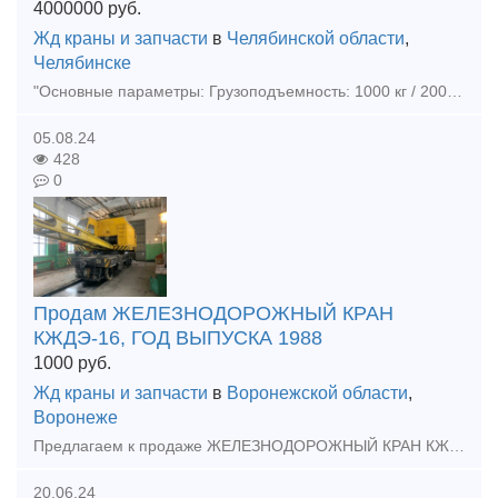
4000000
руб.
Жд краны и запчасти
в
Челябинской области
,
Челябинске
"Основные параметры: Грузоподъемность: 1000 кг / 2000 кг (под заказ) Радиус охвата – до 4000 мм Конструктивное исполнение: Основание для стационарного крепления к полу Складные опорные лапы Испо
05.08.24
428
0
Продам ЖЕЛЕЗНОДОРОЖНЫЙ КРАН
КЖДЭ-16, ГОД ВЫПУСКА 1988
1000
руб.
Жд краны и запчасти
в
Воронежской области
,
Воронеже
Предлагаем к продаже ЖЕЛЕЗНОДОРОЖНЫЙ КРАН КЖДЭ-16, ГОД ВЫПУСКА 1988. В случае проявления интереса к данному предложению – просим Вас предложить свою цену! +7(981)154-70-94 Степан
20.06.24