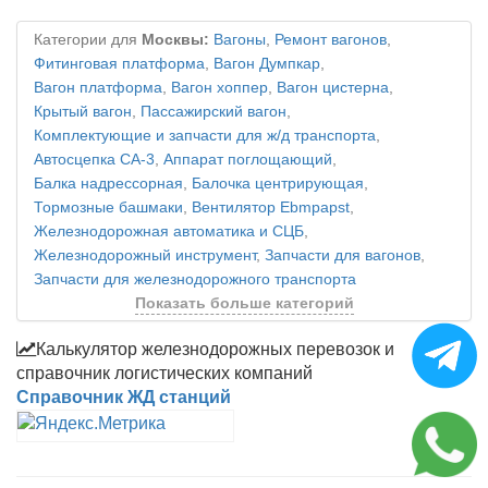
Категории для
Москвы:
Вагоны
,
Ремонт вагонов
,
Фитинговая платформа
,
Вагон Думпкар
,
Вагон платформа
,
Вагон хоппер
,
Вагон цистерна
,
Крытый вагон
,
Пассажирский вагон
,
Комплектующие и запчасти для ж/д транспорта
,
Автосцепка СА-3
,
Аппарат поглощающий
,
Балка надрессорная
,
Балочка центрирующая
,
Тормозные башмаки
,
Вентилятор Ebmpapst
,
Железнодорожная автоматика и СЦБ
,
Железнодорожный инструмент
,
Запчасти для вагонов
,
Запчасти для железнодорожного транспорта
Показать больше категорий
Калькулятор железнодорожных перевозок и
справочник логистических компаний
Справочник ЖД станций