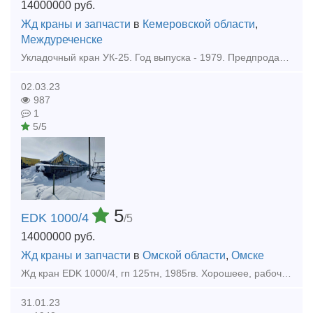
14000000
руб.
Жд краны и запчасти
в
Кемеровской области
,
Междуреченске
Укладочный кран УК-25. Год выпуска - 1979. Предпродажного ремонта нет. Комплектация: крановая установка без дополнительных платформ. Дизель-генераторная установка на базе двигателя Д6-150с20. Колесные
02.03.23
987
1
5/5
5
EDK 1000/4
/5
14000000
руб.
Жд краны и запчасти
в
Омской области
,
Омске
Жд кран EDK 1000/4, гп 125тн, 1985гв. Хорошеее, рабочее состояние. В Казахстане.
31.01.23