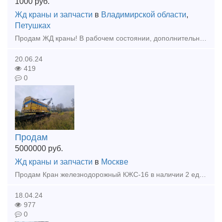
1000
руб.
Жд краны и запчасти
в
Владимирской области
,
Петушках
Продам ЖД краны! В рабочем состоянии, дополнительнаю информацию, фото, цены отправлю на почту! КДЭ-163 1979 ; КДЭ-253 1981; КДЭ-253 1982; КЖ-561 2000; КЖ-562 2005; КЖ-562 2005; КЖ-562 2006; КЖ-661 2
20.06.24
419
0
Продам
5000000
руб.
Жд краны и запчасти
в
Москве
Продам Кран железнодорожный КЖС-16 в наличии 2 единицы данной техники 2000 и 2007 годов выпуска, место нахождения г. Москва.Технические характеристики железнодорожного крана КЖС-16. Грузоподъёмность
18.04.24
977
0