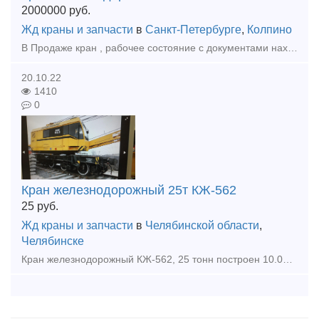
2000000
руб.
Жд краны и запчасти
в
Санкт-Петербурге
,
Колпино
В Продаже кран , рабочее состояние с документами находится в Питере. Технические характеристики жд крана КЖ-561  Максимальная грузоподъемность: на выносных опорах, т без выносных опор, т: 25 16 
20.10.22
1410
0
Кран железнодорожный 25т КЖ-562
25
руб.
Жд краны и запчасти
в
Челябинской области
,
Челябинске
Кран железнодорожный КЖ-562, 25 тонн построен 10.08.2010 года наработка всего 3300 мото-часов, состояние идеальное, все узлы и агрегаты в идеальном состоянии, вся техническая документация в полном ком