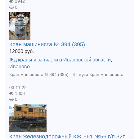
1942
0
Кран машиниста № 394 (395)
12000
руб.
Жд краны и запчасти
в
Ивановской области
,
Иваново
Кран машиниста №394 (395) - 4 штуки Кран машиниста №254 с паспортом - 4 штуки Кран машиниста № 172(4ВК) -15 штук Кран машиниста №326 Кран концевой 4314 - 10 штук Клапан 5-1 5.24.04.200 Кла
03.11.22
1808
0
Кран железнодорожный КЖ-561 №56 г/п 32т.