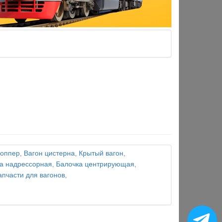
хоппер
,
Вагон цистерна
,
Крытый вагон
,
а надрессорная
,
Балочка центрирующая
,
апчасти для вагонов
,