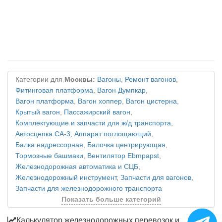
Категории для
Москвы:
Вагоны
,
Ремонт вагонов
,
Фитинговая платформа
,
Вагон Думпкар
,
Вагон платформа
,
Вагон хоппер
,
Вагон цистерна
,
Крытый вагон
,
Пассажирский вагон
,
Комплектующие и запчасти для ж/д транспорта
,
Автосцепка СА-3
,
Аппарат поглощающий
,
Балка надрессорная
,
Балочка центрирующая
,
Тормозные башмаки
,
Вентилятор Ebmpapst
,
Железнодорожная автоматика и СЦБ
,
Железнодорожный инструмент
,
Запчасти для вагонов
,
Запчасти для железнодорожного транспорта
Показать больше категорий
Калькулятор железнодорожных перевозок и