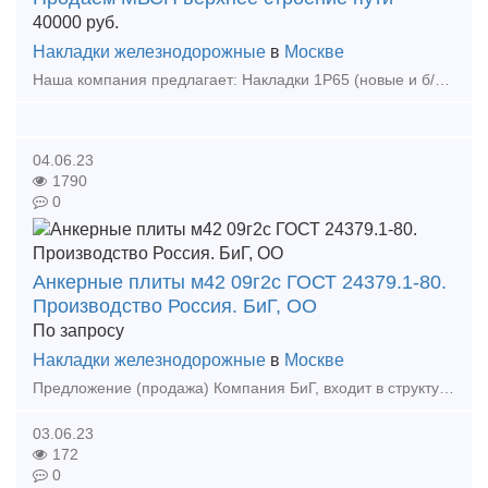
40000
руб.
Накладки железнодорожные
в
Москве
Наша компания предлагает: Накладки 1Р65 (новые и б/у); Накладки 2Р65 (новые и б/у); Накладки 1Р50 (новые и б/у); Болт стыковой М24х150 (в сборе и по отдельности);
04.06.23
1790
0
Анкерные плиты м42 09г2с ГОСТ 24379.1-80.
Производство Россия. БиГ, ОО
По запросу
Накладки железнодорожные
в
Москве
Предложение (продажа) Компания БиГ, входит в структуру «Альянса Компаний Болт и Гайка» и теперь является ведущим производителем фундаментных болтов ГОСТ 24379.1-80. Под
03.06.23
172
0