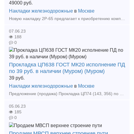
49000
руб.
Накладки железнодорожные
в
Москве
Новую накладку 2Р-65 предлагает к приобретению компания МеталлТрансМаркет. Закроем большой объем до 200 тонн. Отгрузка из Москвы, привезем в любой регион России и СНГ! Звоните или пиши
07.06.23
188
0
Прокладка ЦП638 ГОСТ МК20 исполнение ПД
по 39 руб. в наличии (Муром) (Муром)
39
руб.
Накладки железнодорожные
в
Москве
Предложение (продажа) Прокладка ЦП74 (143, 356) по 27 руб. в наличии Прокладка ЦП143 (356, 74) по 27 руб. в наличии Прокладка ЦП204 арс М-АРС ПД
05.06.23
185
0
Продаем МВСП верхнее строение пути