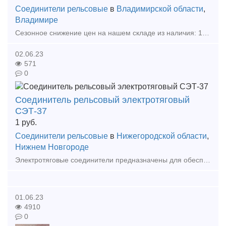
Соединители рельсовые
в
Владимирской области
,
Владимире
Сезонное снижение цен на нашем складе из наличия: 1)Соединитель рельсовый стыковой медный приварной фартучного типа РЭСФ-02/50,70,95,120. 2)Соединитель рельсовый приварной СРС 6-
02.06.23
571
0
Соединитель рельсовый электротяговый
СЭТ-37
1
руб.
Соединители рельсовые
в
Нижегородской области
,
Нижнем Новгороде
Электротяговые соединители предназначены для обеспечения без­опасности движения поездов и для эксплуатации в обратной рельсо­вой сети для пропуска тягового тока при электротяге постоянного
01.06.23
4910
0