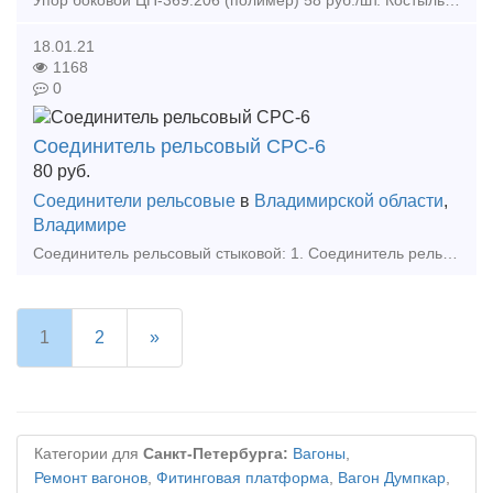
Упор боковой ЦП-369.206 (полимер) 58 руб./шт. Костыль путевой, 16х16-165, ГОСТ 5812-82, Цена 44000 руб./тонна Противоугоны П65, П-50, ТУ 32 ЦП 811-95, Цена 49600 руб./тонна Противоуго
18.01.21
1168
0
Соединитель рельсовый СРС-6
80
руб.
Соединители рельсовые
в
Владимирской области
,
Владимире
Соединитель рельсовый стыковой: 1. Соединитель рельсовый стальной СРС-6 по 80,00 руб с НДС. 2. Соединитель рельсовый медный РЭСФ-01 МГ-50 по 210,00 руб с НДС. 3. Соединитель рельсовый
1
2
»
Категории для
Санкт-Петербурга:
Вагоны
,
Ремонт вагонов
,
Фитинговая платформа
,
Вагон Думпкар
,