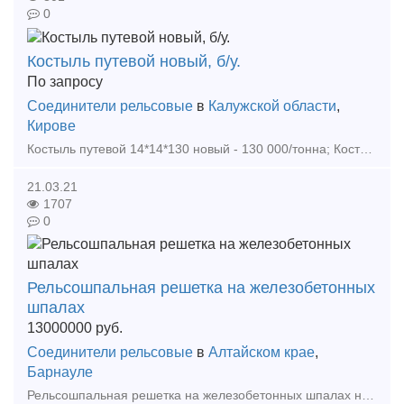
0
Костыль путевой новый, б/у.
По запросу
Соединители рельсовые
в
Калужской области
,
Кирове
Костыль путевой 14*14*130 новый - 130 000/тонна; Костыль путевой 14*14*130 б/у - 65 000/тонна Костыль путевой 16*16*165 новый - 110 000/тонна Большой объем материалов ВСП в наличи
21.03.21
1707
0
Рельсошпальная решетка на железобетонных
шпалах
13000000
руб.
Соединители рельсовые
в
Алтайском крае
,
Барнауле
Рельсошпальная решетка на железобетонных шпалах на скреплениях КБ с рельсами Р-65. Шпала железобетонная Ш1-1 б/у. Рельсы Р-65 б/у износ до 3 мм. Резинка ЦП-328 новая. Подкладка КБ-65 новая. Бо