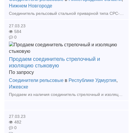
Нижнем Новгороде
Соединитель рельсовый стальной приварной типа СРС-8-01 состоит из троса диаметром 6мм, заваренного по концам в стальные манжеты. В растянутом виде длина приварного соединения типа СРС-6 состав
27.03.23
584
0
Продаем соединитель стрелочный и
изоляцию стыковую
По запросу
Соединители рельсовые
в
Республике Удмуртия
,
Ижевске
Продаем из наличия соединитель стрелочный и изоляцию стыковую на самых выгодных условиях. Соединитель приварной рельсовый СРС-6-01 Соединитель стрелочный тип I L-600мм Соединител
27.03.23
482
0