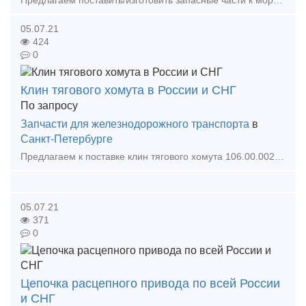
Предлагаем поставить/изготовить запасные части к морским/железнодорожным контейнерам. Имеется небольшое собственное производство листов крыши и стен контейнеров. Возможно изготовление листов по вашим
05.07.21
424
0
Клин тягового хомута в России и СНГ
По запросу
Запчасти для железнодорожного транспорта
в
Санкт-Петербурге
Предлагаем к поставке клин тягового хомута 106.00.002-2,3002.35.00.037,1835.00.002,836.61.00.006,ЦДЛР.0915.00.00.00,1331.00.120-01,Р1635. Работаем как по России, так и по странам СНГ.
05.07.21
371
0
Цепочка расцепного привода по всей России
и СНГ