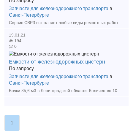
По запросу
Запчасти для железнодорожного транспорта
в
Санкт-Петербурге
Сервис СВРЗ выполняет любые виды ремонтных работ: ремонт автомотрис, путеукладчика, дрезины, электробалластёра, путеподъёмника, тракторного дозировщика, шпалоподбивочной машины, железнодорожно
19.01.21
194
0
Емкости от железнодорожных цистерн
По запросу
Запчасти для железнодорожного транспорта
в
Санкт-Петербурге
Бочки 85,6 м3 в Ленинградской области. Количество 10 штук. Пропарены и готовы к отгрузке!! Цену и наличие Вы можете уточнить по телефону или написав на почту Мы работаем по
1