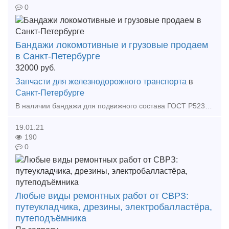
0
Бандажи локомотивные и грузовые продаем
в Санкт-Петербурге
32000
руб.
Запчасти для железнодорожного транспорта
в
Санкт-Петербурге
В наличии бандажи для подвижного состава ГОСТ Р52366-2005, чертеж 001А 890х143х83 и 1060х143х98, новые по 32000руб/т с НДС производитель ЕВРАЗ, новые. Так же в наличии большой перечень материа
19.01.21
190
0
Любые виды ремонтных работ от СВРЗ:
путеукладчика, дрезины, электробалластёра,
путеподъёмника