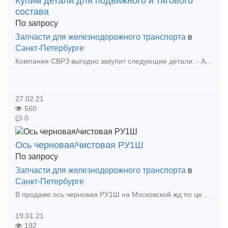
Купим детали для подвижного и тягового
состава
По запросу
Запчасти для железнодорожного транспорта
в
Санкт-Петербурге
Компания СВРЗ выгодно закупит следующие детали: - Автосцепки, боковые рамы, надрессорные балки - Колесные пары, Тонкомер РУ1Ш и РУ1 - Буксовые узлы, подшипники - Поглощающие
27.02.21
560
0
Ось черновая/чистовая РУ1Ш
По запросу
Запчасти для железнодорожного транспорта
в
Санкт-Петербурге
В продаже ось черновая РУ1Ш на Московской жд по цене - 41 000 с НДС. Ось чистовая РУ1Ш на Северо-Кавказской жд по цене - 60 000 с НДС. Быстрый документооборот, помощь в доставке, хо
19.01.21
192