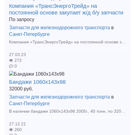
Компания «ТрансЭнергоТрейд» на
постоянной основе закупает ж/д б/у запчасти
По запросу
Запчасти для железнодорожного транспорта
в
Санкт-Петербурге
Компания «ТрансЭнергоТрейд» на постоянной основе закупает ж/д б/у запчасти: - Тележки КВЗ-И2 - Котел для цистерны 15-1614 - боковые рамы 1990-2012 г.в. - колесн
27.03.23
272
0
Бандажи 1060х143х98
32000
руб.
Запчасти для железнодорожного транспорта
в
Санкт-Петербурге
В наличии бандажи 1060х143х98 2005г., 40 тонн, по 32000руб. с НДС т., отгрузка с Оренбургской обл., так же в наличии большой перечень запчасти, кольца, пальца поршневые, вкладыши шатуна, клапа
27.12.21
260