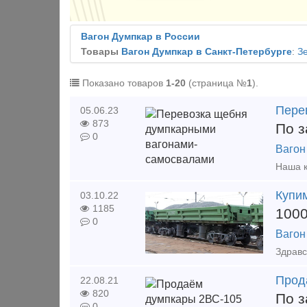
Вагон Думпкар в России
Товары
Вагон Думпкар в Санкт-Петербурге
:
З
Показано товаров
1-20
(страница №
1
).
Пере
05.06.23
873
По з
0
Вагон
Купи
03.10.22
1185
100
0
Вагон
Прод
22.08.21
820
По з
0