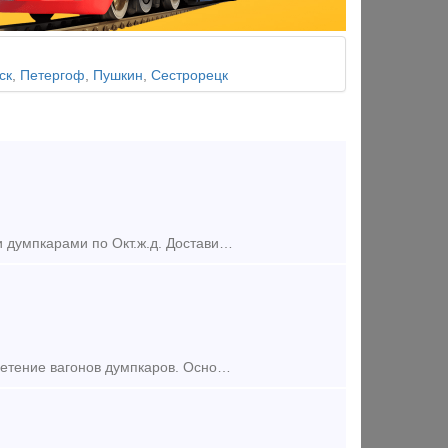
ск
,
Петергоф
,
Пушкин
,
Сестрорецк
Наша компания организовывает перевозку щебня собственными вагонами думпкарами по Окт.ж.д. Доставим щебень думпкарными вертушками. Вагоны с сопровождением бригадой квалифицированных механиков.
Здравствуйте. Наша организация в данный момент рассматривает приобретение вагонов думпкаров. Основные критерии поиска: - Сроком службы минимум до 2024 г. и выше; - приписка строго РФ; - 4-х осн