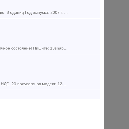
Думпкары 2ВС-105 Модель: 2ВС-105 Грузоподъемность: 90 тонн Количество: 8 единиц Год выпуска: 2007 г. Обращайтесь - мы всегда найдем верное решение Звоните: 8-999-527-09-6
Думпкары Модель: 31-675 Количество: 200 единиц Год выпуска: 2014 Отличное состояние! Пишите: 13snabtranenergytrade ru Звоните: 89995270969 Радмир Сергеевич Пак
1) 30 собственных полувагонов , по цене 1 000 000 руб. за вагон, с учетом НДС. 20 полувагонов модели 12-141 ( ПО "Уралвагонзавод" 1991г. постройки), 10 полувагонов модели 12-753