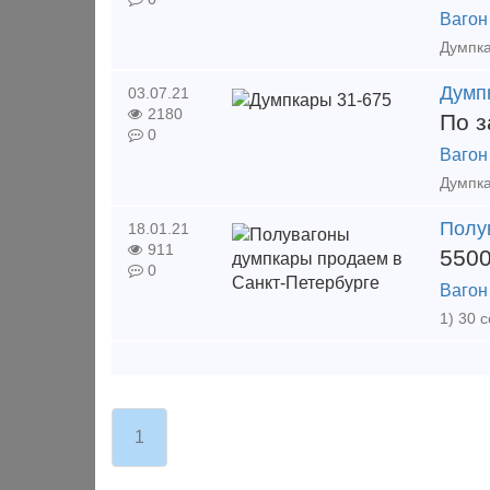
Вагон
Думп
03.07.21
2180
По з
0
Вагон
Полу
18.01.21
911
550
0
Вагон
1