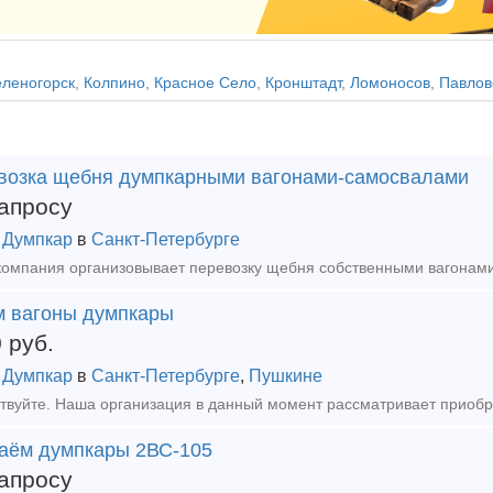
еленогорск
,
Колпино
,
Красное Село
,
Кронштадт
,
Ломоносов
,
Павлов
возка щебня думпкарными вагонами-самосвалами
апросу
 Думпкар
в
Санкт-Петербурге
м вагоны думпкары
0
руб.
 Думпкар
в
Санкт-Петербурге
,
Пушкине
аём думпкары 2ВС-105
апросу