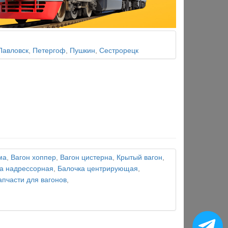
Павловск
,
Петергоф
,
Пушкин
,
Сестрорецк
ма
,
Вагон хоппер
,
Вагон цистерна
,
Крытый вагон
,
а надрессорная
,
Балочка центрирующая
,
апчасти для вагонов
,