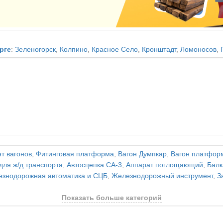
рге
:
Зеленогорск
,
Колпино
,
Красное Село
,
Кронштадт
,
Ломоносов
,
т вагонов
,
Фитинговая платформа
,
Вагон Думпкар
,
Вагон платфор
для ж/д транспорта
,
Автосцепка СА-3
,
Аппарат поглощающий
,
Балк
знодорожная автоматика и СЦБ
,
Железнодорожный инструмент
,
З
Показать больше категорий
и