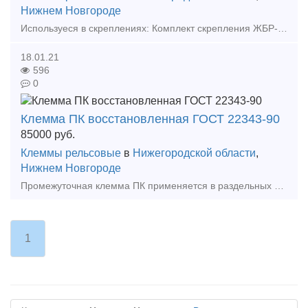
Нижнем Новгороде
Используеся в скреплениях: Комплект скрепления ЖБР-65 Комплект скрепления ЖБР-65 с полим. упор. Клемма пружинная для рельсовых скреплений ЖБР-65
18.01.21
596
0
Клемма ПК восстановленная ГОСТ 22343-90
85000
руб.
Клеммы рельсовые
в
Нижегородской области
,
Нижнем Новгороде
Промежуточная клемма ПК применяется в раздельных скреплениях рельсов типа Р65 с деревянными шпалами и подкладками КД и с железобетонными шпалами и подкладками КБ. В соответствии
1