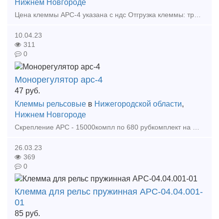
Нижнем Новгороде
Цена клеммы АРС-4 указана с ндс Отгрузка клеммы: транспортной компанией или самовывоз Оплата товара арс: безналичный расчет, наличные Наша компания ООО ЛитСтройКом; осуществляет по территории
10.04.23
311
0
Монорегулятор арс-4
47
руб.
Клеммы рельсовые
в
Нижегородской области
,
Нижнем Новгороде
Скрепление АРС - 15000компл по 680 рубкомплект на шпалу Клемма арс - 60000шт по 85,5 руб Уголок арс -110000шт по 9,5 руб Подклеммник арс- 80000шт по 14 руб Прокладка ЦП204 арс - 50
26.03.23
369
0
Клемма для рельс пружинная АРС-04.04.001-
01
85
руб.