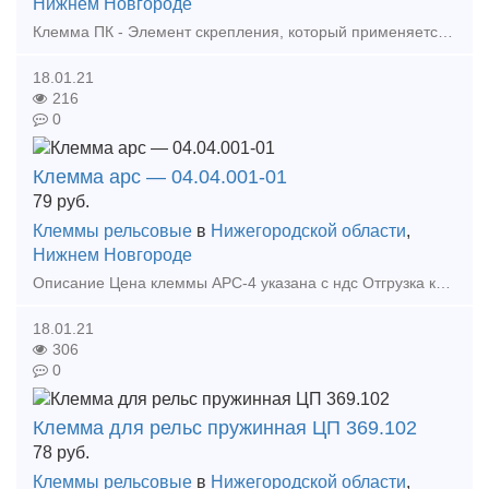
Нижнем Новгороде
Клемма ПК - Элемент скрепления, который применяется для надежного скрепления железнодорожных рельсов типа Р-65 и Р-50. Жесткая стальная промежуточная клемма может использоваться при ук
18.01.21
216
0
Клемма арс — 04.04.001-01
79
руб.
Клеммы рельсовые
в
Нижегородской области
,
Нижнем Новгороде
Описание Цена клеммы АРС-4 указана с ндс Отгрузка клеммы: транспортной компанией или самовывоз Оплата товара арс: безналичный расчет, наличные Наша компания ООО "ЛитС
18.01.21
306
0
Клемма для рельс пружинная ЦП 369.102
78
руб.
Клеммы рельсовые
в
Нижегородской области
,