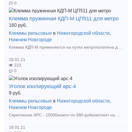
0
Клемма пружинная КДП-М ЦП511 для метро
160
руб.
Клеммы рельсовые
в
Нижегородской области
,
Нижнем Новгороде
Клемма КДП-М применяется на путях метрополитена для промежуточных скреплений и скреплений на стрелочных переводах. Изготавливается по ЦП 511 ТУ. Клемма КДП-М Масса, кг: 0,653
18.01.21
223
0
Уголок изолирующий арс-4
9
руб.
Клеммы рельсовые
в
Нижегородской области
,
Нижнем Новгороде
Скрепление АРС - 15000компл по 680 рубкомплект на шпалу Клемма арс - 60000шт по 85,5 руб Уголок арс -110000шт по 9,5 руб Подклеммник арс- 80000шт по 14 руб Прокладка ЦП204 арс - 50
18.01.21