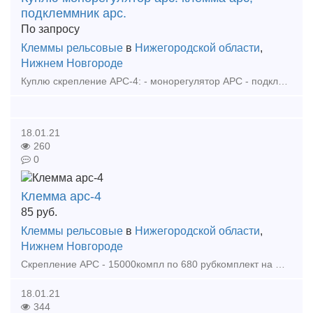
подклеммник арс.
По запросу
Клеммы рельсовые
в
Нижегородской области
,
Нижнем Новгороде
Куплю скрепление АРС-4: - монорегулятор АРС - подклеммник АРС - клемма АРС - уголок АРС - прокладка ЦП-204 АРС - рельсы р65, р50 без износа до 40тн Регион любой!
18.01.21
260
0
Клемма арс-4
85
руб.
Клеммы рельсовые
в
Нижегородской области
,
Нижнем Новгороде
Скрепление АРС - 15000компл по 680 рубкомплект на шпалу Клемма арс - 60000шт по 85,5 руб Уголок арс -110000шт по 9,5 руб Подклеммник арс- 80000шт по 14 руб Прокладка ЦП204 арс - 50
18.01.21
344