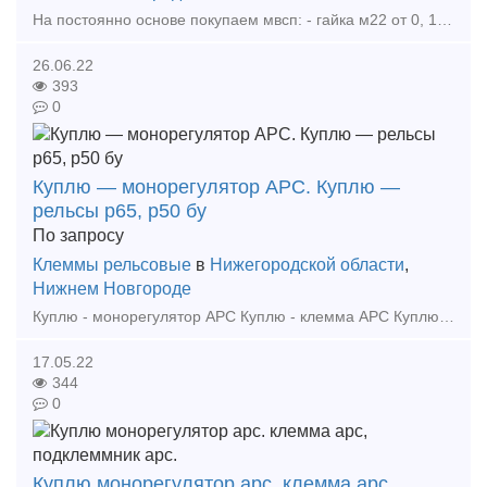
На постоянно основе покупаем мвсп: - гайка м22 от 0, 1тн - гайка м27 от 0, 1тн - гайка м24 от 0, 1тн - болт клеммный 22х75, болт закладной 22х175, от 0, 1тн - болт стыковой
26.06.22
393
0
Куплю — монорегулятор АРС. Куплю —
рельсы р65, р50 бу
По запросу
Клеммы рельсовые
в
Нижегородской области
,
Нижнем Новгороде
Куплю - монорегулятор АРС Куплю - клемма АРС Куплю - подклеммник АРС Куплю - уголок изолирующий АРС Куплю - прокладка ЦП204 АРС Куплю - шпала АРС-4 Куплю - рельсы р65, р50, б
17.05.22
344
0
Куплю монорегулятор арс. клемма арс,