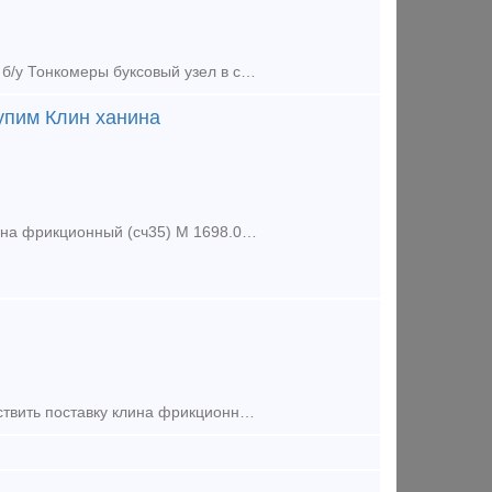
куплю колесные пары РВ2Ш новые 14 шт РУ-1ш новые и б/у РУ-1 новые и б/у Тонкомеры буксовый узел в сборе б/у Клин ханина СЧ-35 крышку крепительную и смотровую, кольца внутре
упим Клин ханина
Купим запчасти для подвижного состава жд транспорта: - купим Клин ханина фрикционный (сч35) М 1698.00.003 новый усиленный и облегченный , от 10шт - купим Колодку локомотивную гребн
Общество с ограниченной ответственностью «Армата» предлагает осуществить поставку клина фрикционного СЧ-35 М1698.00.003 (клеймо 1518). Продукция в наличии, возможно изготовление под заказ до 20 000