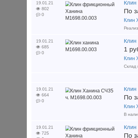
Клин
19.01.21
802
По з
0
Клин 
Клин
19.01.21
685
1
ру
0
Клин 
Клин
19.01.21
664
По з
0
Клин 
Клин
19.01.21
725
По з