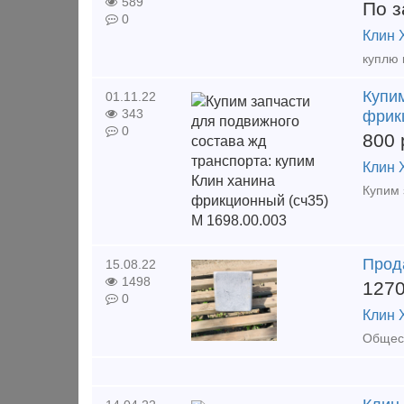
589
По з
0
Клин 
Купим
01.11.22
343
фрик
0
800
Клин 
Прод
15.08.22
1498
127
0
Клин 