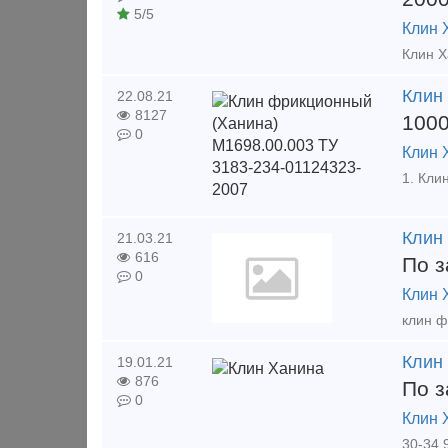
5/5
Клин 
Клин
22.08.21
8127
100
0
Клин 
Клин
21.03.21
616
По з
0
Клин 
Клин
19.01.21
876
По з
0
Клин 