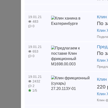
Клин
19.01.21
483
По з
0
Клин 
Пред
19.01.21
653
По з
0
Клин 
Предла
19.01.21
Клин
2432
220
2
1/5
Клин 