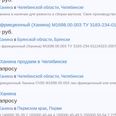
Ханина
в
Челябинской области
,
Челябинске
 фрикционный (Ханина) М1698.00.003 ТУ 3183-234-0
0
руб.
Ханина
в
Брянской области
,
Брянске
 Ханина продаем в Челябинске
апросу
Ханина
в
Челябинской области
,
Челябинске
 Ханина
апросу
Ханина
в
Пермском крае
,
Перми