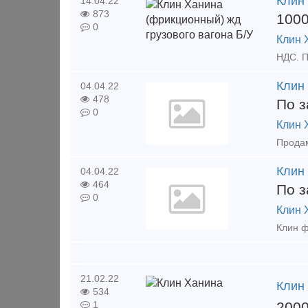
Клин 
14.04.22
873
100
0
Клин 
Клин
04.04.22
478
По з
0
Клин 
Продам
Клин
04.04.22
464
По з
0
Клин 
21.02.22
Клин
534
200
1