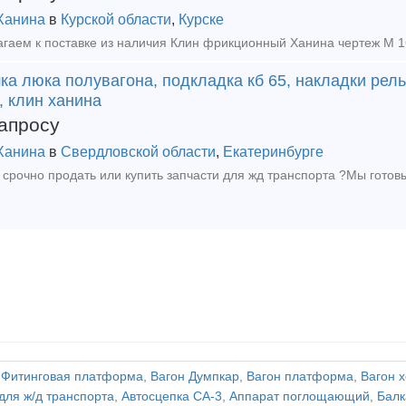
Ханина
в
Курской области
,
Курске
а люка полувагона, подкладка кб 65, накладки рел
, клин ханина
апросу
Ханина
в
Свердловской области
,
Екатеринбурге
,
Фитинговая платформа
,
Вагон Думпкар
,
Вагон платформа
,
Вагон 
для ж/д транспорта
,
Автосцепка СА-3
,
Аппарат поглощающий
,
Балк