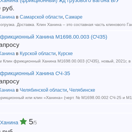
Ханина (фрикционный) жд грузового вагона Б/У
0
руб.
Ханина
в
Самарской области
,
Самаре
 фрикционный Ханина М1698.00.003 (СЧ35)
апросу
Ханина
в
Курской области
,
Курске
 Клин фрикционный Ханина М1698.00.003 (СЧ35), новый, 2021г, в на
 фрикционный Ханина СЧ-35
апросу
Ханина
в
Челябинской области
,
Челябинске
5
 Ханина
/5
0
руб.