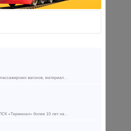
Компания на постоянной основе закупает комплектующие для грузовых и пассажирских вагонов, материалы ВСП, а также запчасти для тепловозов и электровозов. Дорого! Хомут тяговый 106.00.001-2 п
Клин фрикционный СЧ-35 Н 1698.00.003 (клин Ханина); Компания ООО «ПСК «Терминал» более 10 лет на рынке поставки запасных частей для подвижного состава железнодорожного транспорта. Компл