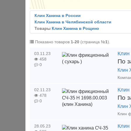
Клин Ханина в России
Клин Ханина в Челябинской области
Товары
Клин Ханина в Рощино
Показано товаров
1-20
(страница №
1
).
Клин 
03.11.23
458
По з
0
Клин 
Клин
02.11.23
478
По з
0
Клин 
Клин
28.05.23