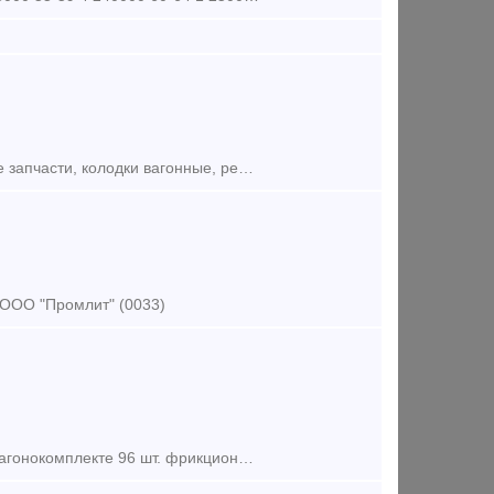
Подкладка КБ-65, выкуп и продажа жд запчастей. Куплю железнодорожные запчасти, колодки вагонные, рельсы, шпалы, стрелочные переводы. Хотите продать жд запчасти? Покупаем колодку вагонну
 ООО "Промлит" (0033)
Клин фрикционный (сухарь) 27.20.113У-01, КПМ 27.20.113У-01. В одном вагонокомплекте 96 шт. фрикционных клиньев (сухарей). Производитель: Углепластик Кольцо нажимное 12.10.007.У Обойм