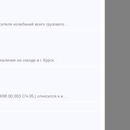
НДС. Погрузка. Доставка. Клин Ханина – это составная часть клинового Гасителя колебаний всего грузового вагона. Еще его могут называть Клин Фрикционный. С его помощью происходит гашение раз
личии на скалде в г. Курск. .
Клин фрикционный или клин «Ханина» (черт. № М1698.00.002 СЧ-25 и М1698.00.003 СЧ-35,) относится к износостойким элементам по проекту модернизации грузовых вагонов M l698 ПКБ ЦВ. Изгота