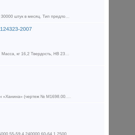
Клин Ханина в наличии для ремонта и сборки вагонов. Свое производство 30000 штук в месяц. Тип предложения: предлагаю продукцию, услугу
1124323-2007
1. Клин фрикционный (Ханина) М1698.00.003 ТУ 3183-234-01124323-2007 Масса, кг 16,2 Твердость, HB 230-275 Размер, мм 237*190*178 Материал СЧ 35 Условный но
клин фрикционный Ханина СЧ35 М1698.00.003 лин фрикционный или клин «Ханина» (чертеж № М1698.00.002 СЧ-25 и М1698.00.003 СЧ-35,) относится кизносостойким элементам по проекту модернизации гр
30-34 9 140000 35-39 2 165000 40-44 4 185000 45-49 5 205000 50-54 2 225000 55-59 4 240000 60-64 1 250000 Рукав Р17 150 900000 Планка Т(10 мм) 150 380000 Планка тонка