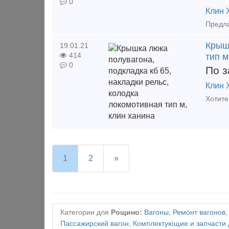
0
Клин 
Крышк
19.01.21
414
тип м
0
По з
Клин 
1
2
»
Категории для
Рощино:
Вагоны
,
Ремонт вагонов
Пассажирский вагон
,
Комплектующие и запчасти 