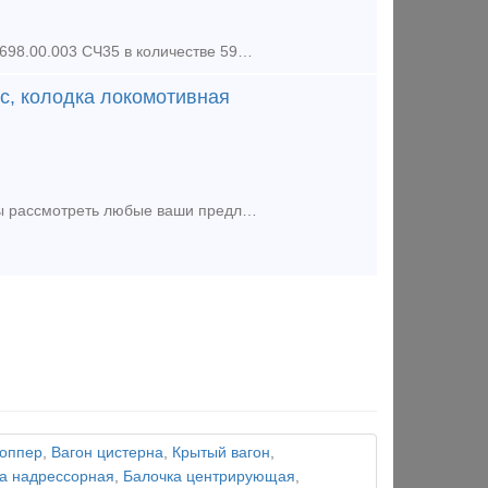
Предлагаем к поставке из наличия Клин фрикционный Ханина чертеж М 1698.00.003 СЧ35 в количестве 590штук. Продукция 2019-2020 года выпуска, сопровождается паспортом завода-изготовителя. Отгрузк
ьс, колодка локомотивная
Хотите срочно продать или купить запчасти для жд транспорта ?Мы готовы рассмотреть любые ваши предложения. Срочный выкуп вагонных колодок тип С на выгодных условиях! Скупка Колодок вагонны
хоппер
,
Вагон цистерна
,
Крытый вагон
,
а надрессорная
,
Балочка центрирующая
,