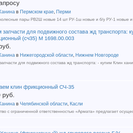
апросу
Ханина
в
Пермском крае
,
Перми
 запчасти для подвижного состава жд транспорта: к
ционный (сч35) М 1698.00.003
руб.
Ханина
в
Нижегородской области
,
Нижнем Новгороде
аем клин фрикционный СЧ-35
0
руб.
Ханина
в
Челябинской области
,
Касли