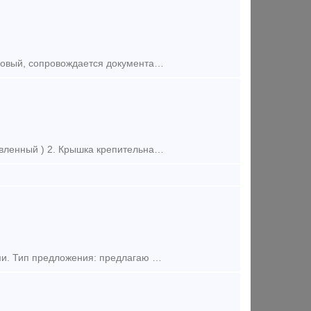
Реализуем из наличия склада клин фрикционный Ханина М1698.00.003. Новый, сопровождается документами качества от производителя. В наличии также широкий ассортимент запчастей грузовых вагонов, к
Склад в городе Екатеринбург, цены по запросу! 1. Корпус Буксы (Восстановленный ) 2. Крышка крепительная 3. Лабиринтное кольцо 4. Штуцер 4370 6. Штуцер 190.02А 7. Ручка ра
В наличии 1 300 шт. на складе в г. Екатеринбург. Клин новый, с документами. Тип предложения: предлагаю продукцию, услугу