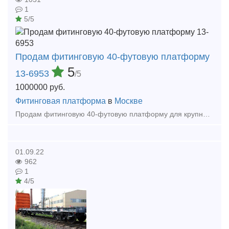
1
5/5
Продам фитинговую 40-футовую платформу
5
13-6953
/5
1000000
руб.
Фитинговая платформа
в
Москве
Продам фитинговую 40-футовую платформу для крупнотоннажных контейнеров. Модель: 13-6953 Грузоподъемность -72 т Масса тары вагона-22т Длина: по осям сцепления автосцепок-14620 мм
01.09.22
962
1
4/5