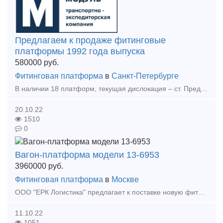
Предлагаем к продаже фитинговые
платформы 1992 года выпуска
580000
руб.
Фитинговая платформа
в
Санкт-Петербурге
В наличии 18 платформ, текущая дислокация – ст. Предпортовая Октябрьской жд. Платформы требуют планового ремонта. Из базы АБД ПВ не исключены, могут следовать по путям ОАО «РЖД» к месту ремонт
20.10.22
1510
0
Вагон-платформа модели 13-6953
3960000
руб.
Фитинговая платформа
в
Москве
ООО "ЕРК Логистика" предлагает к поставке новую фитинговую 40-футовую платформу, 4-осная, для перевозки крупнотоннажных контейнеров и контейнеров-цистерн массой брутто до 36 тонн.
11.10.22
1051