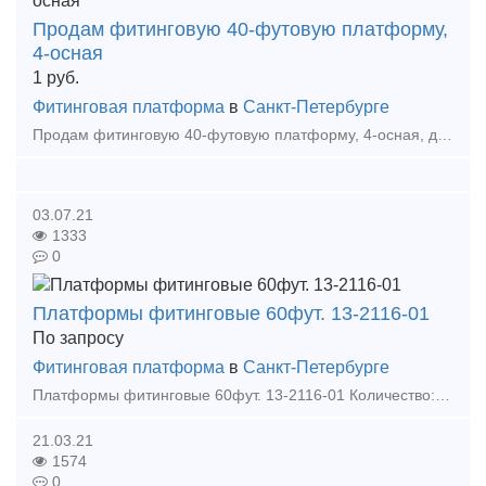
Продам фитинговую 40-футовую платформу,
4-осная
1
руб.
Фитинговая платформа
в
Санкт-Петербурге
Продам фитинговую 40-футовую платформу, 4-осная, для перевозки крупнотоннажных контейнеров. Модель: 13-9744-01 Грузоподъемность -72 т Масса тары вагона-22т Длина: по осям сцепле
03.07.21
1333
0
Платформы фитинговые 60фут. 13-2116-01
По запросу
Фитинговая платформа
в
Санкт-Петербурге
Платформы фитинговые 60фут. 13-2116-01 Количество: 4 единицы Год выпуска: 2007 Пишите: 13snab transenergytrade ru Звоните: 8 999-527-09-69 Радмир Сергеевич Пак Об
21.03.21
1574
0