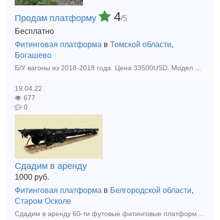
4
Продам платформу
/5
Бесплатно
Фитинговая платформа
в
Томской области
,
Богашево
Б/У вагоны из 2018-2019 года. Цена 33500USD. Модел 15-6851-01 13-9744-01. Цена с НДС. Доставка до станции будет рассмотрены в договоре. Ремонт в 2023-2025 году по пробегу. Вопросы пишите на почту пожа
19.04.22
677
0
Сдадим в аренду
1000
руб.
Фитинговая платформа
в
Белгородской области
,
Старом Осколе
Сдадим в аренду 60-ти футовые фитинговые платформы, 7 единиц, моделей 13-470, 13-935А. Ставка 1000 рублей без НДС.