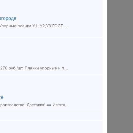
вгороде
Производим КРАНОВЫЙ КРЕПЕЖ и крепеж ВСП. Комплектуем метизами. Упорные планки У1, У2,У3 ГОСТ 24741-2016. Прижимные планки П1, П2 ГОСТ 24741-2016. Стыковые накладки КР70/КР120. Накладки
Упорные планки У2 верхнего жд пути. 150 руб./шт. Прижимные планки П1. 270 руб./шт. Планки упорные и планки прижимные используются для крепления крановых рельс в соответствии с требов
ге
Изготавливаем элементы крепления подкрановых путей == Собственное производство! Доставка! == Изготавливаем: - Прижимные планки - Упорные планки. - Прижимы рельсовые