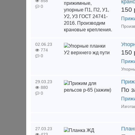
858
кран
0
150
Прижи
Упор
02.06.23
774
150
0
Прижи
Приж
29.03.23
880
По з
0
Прижи
План
27.03.23
423