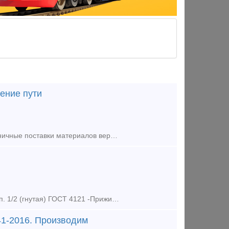
ение пути
Компания ООО «ТехМетГрупп» предлагает оптовые, мелкооптовые и розничные поставки материалов верхнего строения железнодорожного пути, широкий спектр путевого инструмента, метизы, резинотехничес
Предлагаем к поставке со склада и под заказ: -Прижимная планка П1,2 исп. 1/2 (гнутая) ГОСТ 4121 -Прижимная планка П1,2 исп. 1/2 (фрезерованная) ГОСТ 4121 -Упорная планка У1, У1Х
41-2016. Производим