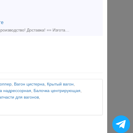
ге
Изготавливаем элементы крепления подкрановых путей == Собственное производство! Доставка! == Изготавливаем: - Прижимные планки - Упорные планки - Прижимы рельсовые
хоппер
,
Вагон цистерна
,
Крытый вагон
,
а надрессорная
,
Балочка центрирующая
,
апчасти для вагонов
,