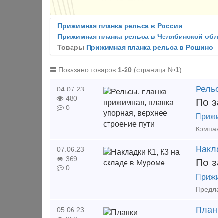
Прижимная планка рельса в России
Прижимная планка рельса в Челябинской обл
Товары
Прижимная планка рельса в Рощино
Показано товаров
1-20
(страница №
1
).
Рельс
04.07.23
480
По з
0
Прижи
Накла
07.06.23
369
По з
0
Прижи
План
05.06.23