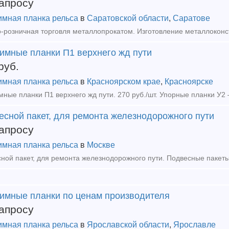
апросу
мная планка рельса
в
Саратовской области
,
Саратове
имные планки П1 верхнего жд пути
руб.
мная планка рельса
в
Красноярском крае
,
Красноярске
есной пакет, для ремонта железнодорожного пути
апросу
мная планка рельса
в
Москве
имные планки по ценам производителя
апросу
мная планка рельса
в
Ярославской области
,
Ярославле