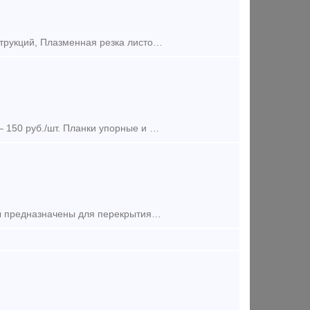
Оптово-розничная торговля металлопрокатом. Изготовление металлоконструкций, Плазменная резка листового проката, Анкерные болты, фундаментные болты, Шпильки резьбовые, Плиты анкерные, Ограждающ
Прижимные планки П1 верхнего жд пути. 270 руб./шт. Упорные планки У2 – 150 руб./шт. Планки упорные и планки прижимные используются для крепления крановых рельс в соответствии с требова
Подвесной пакет, для ремонта железнодорожного пути. Подвесные пакеты предназначены для перекрытия пролетов или участков пути при производстве работ по ремонту или искусственных сооружений (нап