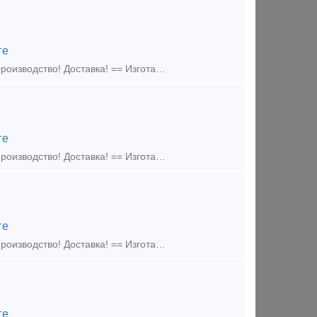
ге
Изготавливаем элементы крепления подкрановых путей == Собственное производство! Доставка! == Изготавливаем: - Прижимные планки - Упорные планки - Прижимы рельсовые.
ге
Изготавливаем элементы крепления подкрановых путей == Собственное производство! Доставка! == Изготавливаем: - Прижимные планки - Упорные планки - Прижимы рельсовые
ге
Изготавливаем элементы крепления подкрановых путей == Собственное производство! Доставка! == Изготавливаем: - Прижимные планки - Упорные планки - Прижимы рельсовые
ге