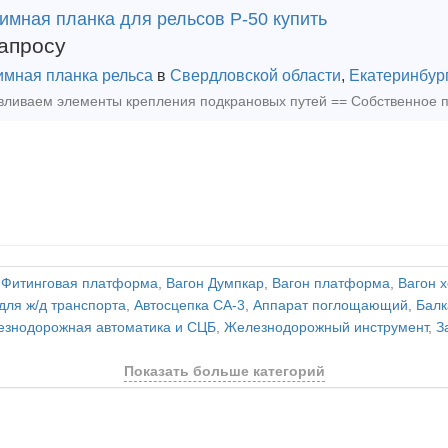
имная планка для рельсов Р-50 купить
апросу
мная планка рельса
в
Свердловской области
,
Екатеринбур
,
Фитинговая платформа
,
Вагон Думпкар
,
Вагон платформа
,
Вагон 
для ж/д транспорта
,
Автосцепка СА-3
,
Аппарат поглощающий
,
Балк
знодорожная автоматика и СЦБ
,
Железнодорожный инструмент
,
З
Показать больше категорий
и