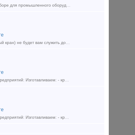
Оказываем услуги по металлообработке и поставляем запасные части в сборе для промышленного оборудования. В том числе по чертежам заказчика. Гарантия качества, любые сроки, доступные цен
ге
Не один подъемный кран (кран-балка, мостовой кран, козловой и башенный кран) не будет вам служить долго, без крепкого и правильно собранного подкранового пути. Наша компания специализирует
ге
ПКФ УралМатика занимается комплексным снабжением промышленных предприятий: Изготавливаем: - крепления рельс - строительный крепёж - металлоконструкции Поставляем
ге
ПКФ УралМатика занимается комплексным снабжением промышленных предприятий: Изготавливаем: - крепления рельс - строительный крепёж - металлоконструкции Поставляем