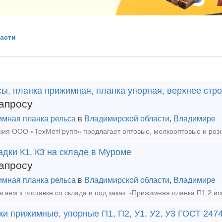
асти
ы, планка прижимная, планка упорная, верхнее стро
апросу
мная планка рельса
в
Владимирской области
,
Владимире
дки К1, К3 на складе в Муроме
апросу
мная планка рельса
в
Владимирской области
,
Владимире
ки прижимные, упорные П1, П2, У1, У2, У3 ГОСТ 247