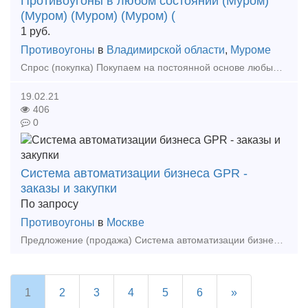
Противоугоны в любом состоянии (Муром)
(Муром) (Муром) (Муром) (
1
руб.
Противоугоны
в
Владимирской области
,
Муроме
Спрос (покупка) Покупаем на постоянной основе любые противоугоны в любом состоянии а также: - Противоугоны - п65,
19.02.21
406
0
Система автоматизации бизнеса GPR -
заказы и закупки
По запросу
Противоугоны
в
Москве
Предложение (продажа) Система автоматизации бизнеса GPR (сайт компании http://gpr.ru/)- это программный продукт для предприятий, которые чётко взаимодействуют с поставщ
1
2
3
4
5
6
»