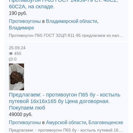
Противоугон П-65 ГОСТ 14959-79 СТ. 40С2,
60С2А, на складе.
190
руб.
Противоугоны
в
Владимирской области
,
Владимире
Противоугон П65 ГОСТ 32ЦП 811-95 предлагаем из наличия на нашем складе. Противоугон П-65 - элемент верхнего строения пути. Противоугон П-65 применяется для предотвращения продольного смещения рел
25.09.24
455
0
Предлагаем: - противоугон П65 бу - костыль
путевой 16х16х165 бу Цена договорная.
Покупаем люб
49000
руб.
Противоугоны
в
Амурской области
,
Благовещенске
Предлагаем: - противоугон П65 бу - костыль путевой 16х16х165 бу Цена договорная. Покупаем любые материалы ВСП, вагонные запчасти во всех регионах РФ: рельсы, стрелочные переводы, подкл