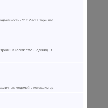
Фитинговая платформа, 40-футовая 4-осьная, Модель: 13-9744-01 Грузоподъемность -72 т Масса тары вагона-22т Длина: по осям сцепления автосцепок-14620 мм по концевым балкам рам
Сдадим в аренду собственные платформы мод. 13-9744-02, 2018 года постройки в количестве 5 единиц. Завод изготовитель АО Трансмаш. Цена договорная. Количество осей: Четырехосный Грузопод
Наша компания готова купить платформы универсальные и фитинговые различных моделей с истекшим сроком службы (в рабочем состоянии) до 30 единиц. Просим свои предложения отправлять на почту b