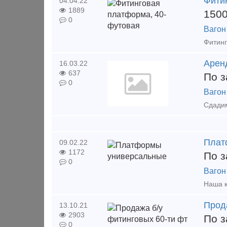
Фити
04.04.22
1889
150
0
Вагон
Арен
16.03.22
637
По з
0
Вагон
Плат
09.02.22
1172
По з
0
Вагон
Прод
13.10.21
2903
По з
0