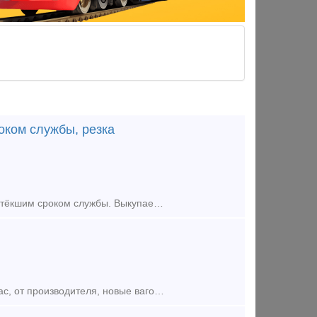
оком службы, резка
Производим Выкуп списанных Вагонов. У Нас Быстрый выкуп Вагонов с истёкшим сроком службы. Выкупаем любые жд Вагоны, в независимости от состояния Вагона, расчёт производим любым удобным для Вас с
Наша компания предлагает приобрести по самым выгодным ценам для Вас, от производителя, новые вагон-платформы модели 13-6716 с погрузочной длинной 80 футов для перевозки крупнотоннажных контейнеров и к