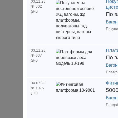
Поку
03.11.23
502
цист
0
По з
Вагон
Плат
03.11.23
637
По з
0
Вагон
Фити
04.07.23
1075
500
0
Вагон