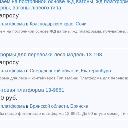
паем на постоянной основе ЖД вагоны, жд платформ
ерны, вагоны любого типа
апросу
 платформа
в
Краснодарском крае
,
Сочи
формы для перевозки леса модель 13-198
апросу
 платформа
в
Свердловской области
,
Екатеринбурге
нговая платформа 13-9881
00
руб.
 платформа
в
Брянской области
,
Брянске