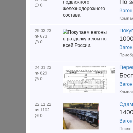
По з
0
Вагон
Покуп
29.03.23
673
100
0
Вагон
Пере
24.01.23
829
Бес
0
Вагон
Сдам
22.11.22
1102
140
0
Вагон
После 