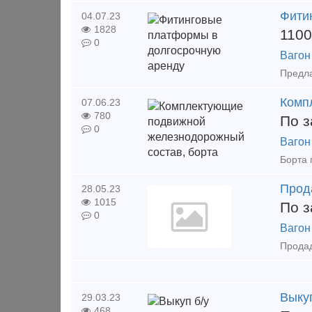
Фити
04.07.23
1828
1100
0
Вагон
Комп
07.06.23
780
По з
0
Вагон
Прод
28.05.23
1015
По з
0
Вагон
Выку
29.03.23
468