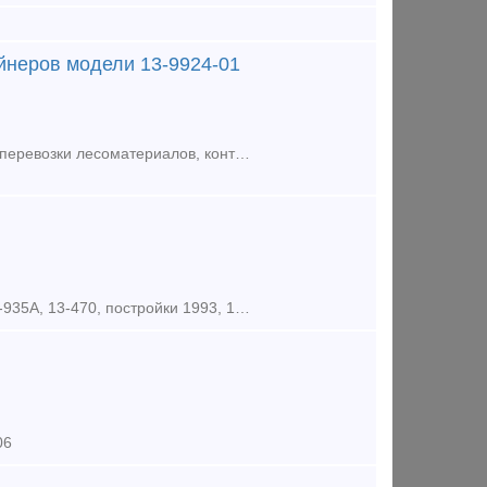
йнеров модели 13-9924-01
ООО "ЕРК Логистика" предлагает к поставке новую вагон-платформу, для перевозки лесоматериалов, контейнеров и труб большого диаметра. Модель: 13-9924-01 Грузоподъемность -68,5 т
Предлагаем к продаже 26 единиц 60-ти фитинговых платформ модели 13-935А, 13-470, постройки 1993, 1979, 1980, 1981, 1993 года. Наша компания является собственником железнодорожного подвижного с
06