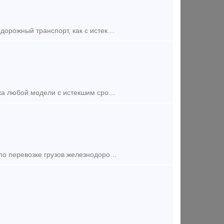
Компания ООО Артекc на постоянной основе выкупает любой б/у железнодорожный транспорт, как с истекшим сроком службы, так и нет, работаем с партнерами из СНГ поэтому можем предложить наиболее в
Приобретаем Железнодорожные вагоны исключенные из подвижного парка любой модели с истекшим сроком службы. Куплю вагоны в разделку в лом по самым выгодным ценам и на самых выгодных условиях по
Компания ООО "ГТК" приглашает Вас воспользоваться нашими услугами по перевозке грузов железнодорожным транспортом. Для выполнения Ваших заказов мы используем универсальные и фитинговые платформы, пол