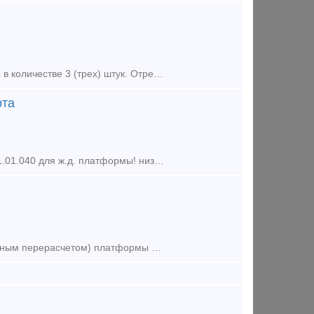
Предлагаем в долгосрочную аренду собственные фитинговые платформы в количестве 3 (трех) штук. Отремонтированы,продлены. В случае заинтересованности писать или звонить по телефону. Контактн
рта
Борта поперечные 401.01.110 для ж.д. платформы, борта продольные 401.01.040 для ж.д. платформы! низкие цены! В наличии на складе! среднее и мелкое литье, упоры передний, задний с над пятником!
Продадим, сдадим в аренду или обменяем на зерновозы (со взаимовыгодным перерасчетом) платформы для перевозки леса модель 13-2114-07, 75 штук, год выпуска 2012г, вагоны находятся в Латвии. О