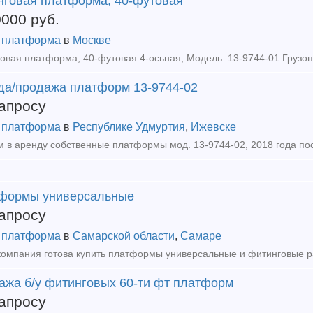
нговая платформа, 40-футовая
0000
руб.
 платформа
в
Москве
да/продажа платформ 13-9744-02
апросу
 платформа
в
Республике Удмуртия
,
Ижевске
формы универсальные
апросу
 платформа
в
Самарской области
,
Самаре
ажа б/у фитинговых 60-ти фт платформ
апросу