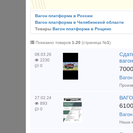
Вагон платформа в России
Вагон платформа в Челябинской области
Товары
Вагон платформа в Рощино
Показано товаров
1-20
(страница №
1
).
Сдать
08.03.26
2230
ваго
0
700
Вагон
ВАГО
27.02.24
893
610
0
Вагон