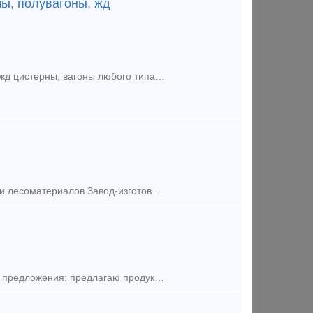
ы, полувагоны, жд
Покупаем на постоянной основе ЖД вагоны, жд платформы, полувагоны, жд цистерны, вагоны любого типа под разделку, в любом состоянии, с истекшим сроком службы, вне зависимости от места дислока
Платформа для леса и контейнеров Тип вагона: Платформа для перевозки лесоматериалов Завод-изготовитель: ОАО НПК "Уралвагонзавод" Сайт компании Сергей Валерьевич
Продаём новые фитинговые платформа 13-9881. До 60 штук в месяц. Тип предложения: предлагаю продукцию, услугу