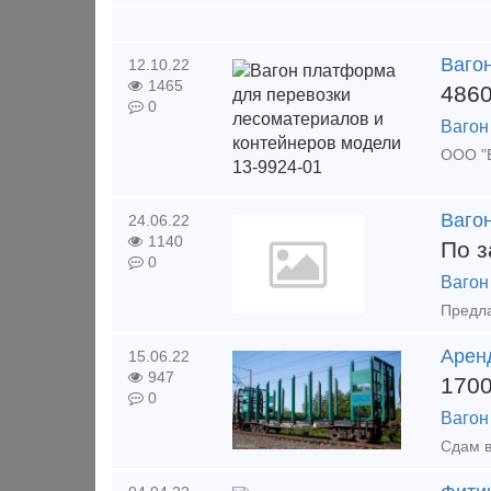
Ваго
12.10.22
1465
486
0
Вагон
Ваго
24.06.22
1140
По з
0
Вагон
Арен
15.06.22
947
170
0
Вагон
Сдам в