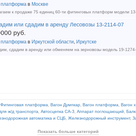
 платформа
в
Москве
адим или сдадим в аренду Лесовозы 13-2114-07
0000
руб.
 платформа
в
Иркутской области
,
Иркутске
,
Фитинговая платформа
,
Вагон Думпкар
,
Вагон платформа
,
Вагон 
для ж/д транспорта
,
Автосцепка СА-3
,
Аппарат поглощающий
,
Балк
знодорожная автоматика и СЦБ
,
Железнодорожный инструмент
,
З
Показать больше категорий