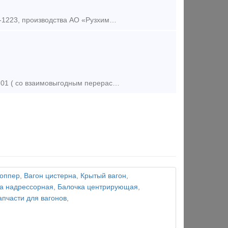
Предлагаем к продаже 75 единиц 60-ти фитинговых платформ модели 13-1223, производства АО «Рузхиммаш», постройки 2008 года. Наша компания является собственником железнодорожного подвижного сост
Продадим, сдадим в аренду или обменяем на зерновозы модель 19-1274-01 ( со взаимовыгодным перерасчетом) платформы для перевозки леса модель 13-2114-07, 75 штук, год выпуска 2012г , вагоны находятся в
хоппер
,
Вагон цистерна
,
Крытый вагон
,
а надрессорная
,
Балочка центрирующая
,
апчасти для вагонов
,