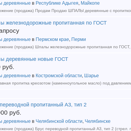
ы деревянные
в
Республике Адыгея
,
Майкопе
ы железнодорожные пропитанная по ГОСТ
апросу
ы деревянные
в
Пермском крае
,
Перми
ы деревянные новые ГОСТ
0
руб.
ы деревянные
в
Костромской области
,
Шарье
 переводной пропитанный А3, тип 2
000
руб.
ы деревянные
в
Челябинской области
,
Челябинске