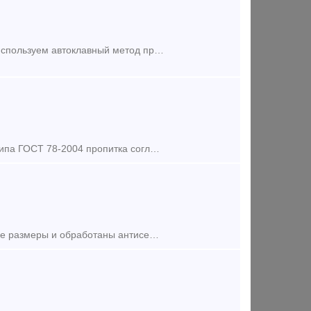
Шпала хвоя пропитанная автоклавом (Креозот) 2 тип (230*160*2750) Мы используем автоклавный метод пропитки железнодорожных шпал. Пропитка осуществляется согласно ГОСТу 78-2004, 20022.5-93 к
Продаем шпалы пропитанные 2 тип в Самаре. Шпалы деревянные 1 и 2 типа ГОСТ 78-2004 пропитка согласно ГОСТ 20022.5-93 (автоклавная), имеется сертификат на продукцию. Производится скобиров
Предложение (продажа) Шпалы деревянные (тип 1) имеют геометрические размеры и обработаны антисептическими материалами согласно ГОСТ 78-2004 (ГОСТ 78-89) и подразделяются