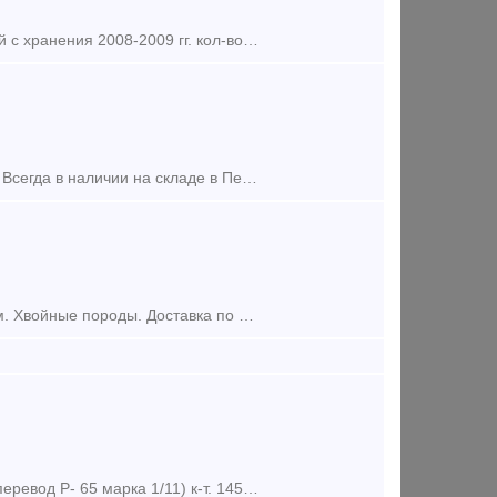
Предложение (продажа) Продам Продаю ШПАЛЫ деревянные с пропиткой с хранения 2008-2009 гг. кол-во 37 000 шт. в отличном состояние. Склад расположен в Астраханской обл. Ба
Предложение (продажа) Шпалы железнодорожные пропитанная по ГОСТ, Всегда в наличии на складе в Перми «Первая Рельсовая компания» г. Пермь, +7 (342)
Автоклавная пропитка креозотом (каменноугольное масло) под давлением. Хвойные породы. Доставка по РФ и СНГ автомобильным и железнодорожным транспортом
Предложение (продажа) Брус переводной пропитанный А3, тип 2 (стрел. перевод Р- 65 марка 1/11) к-т. 145 000 рублей Цена: 145000