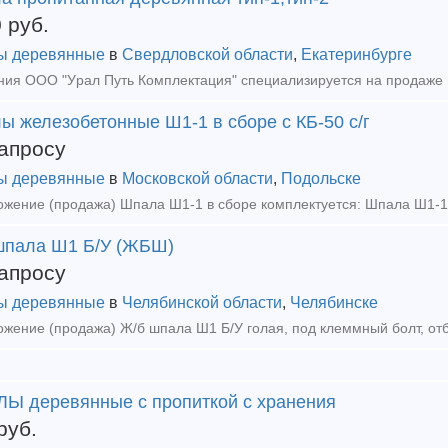
0
руб.
ы деревянные
в
Свердловской области
,
Екатеринбурге
ы железобетонные Ш1-1 в сборе с КБ-50 с/г
апросу
ы деревянные
в
Московской области
,
Подольске
шпала Ш1 Б/У (ЖБШ)
апросу
ы деревянные
в
Челябинской области
,
Челябинске
Ы деревянные с пропиткой с хранения
руб.