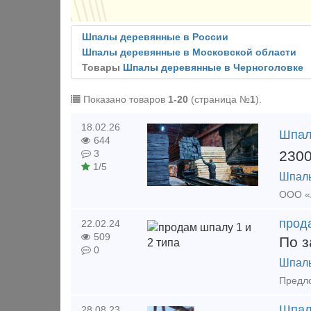
Шпалы деревянные в России
Шпалы деревянные в Московской области
Товары
Шпалы деревянные в Черноголовке
Показано товаров
1-20
(страница №
1
).
18.02.26
Шпал
644
230
3
1/5
Шпал
прода
22.02.24
509
По з
0
Шпал
Шпал
28.08.23