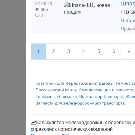
Шпал
07.06.23
385
По з
0
Шпал
1
2
3
4
5
6
»
Категории для
Черноголовки:
Вагоны
,
Ремонт в
Пассажирский вагон
,
Комплектующие и запчасти 
Тормозные башмаки
,
Вентилятор Ebmpapst
,
Желе
Запчасти для железнодорожного транспорта
Калькулятор железнодорожных перевозок 
справочник логистических компаний