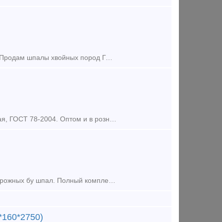
Предложение (продажа) Шпалы деревянные пропитанные ГОСТ 78-2004 Продам шпалы хвойных пород ГОСТ 1 тип, 2 тип. Полушпалки хвойных пород, пропитанных по ГОС
Предложение (продажа) Продам Шпала деревянная, автоклав, тип II, новая, ГОСТ 78-2004. Оптом и в розницу. Индивидуальный подход к каждому клиенту, гибкая систе
Предложение (продажа) Утилизация деревянных пропитанных железнодорожных бу шпал. Полный комплекс работ. Сбор, вывоз, обезвреживание. Полный пакет документации. Деятель
*160*2750)