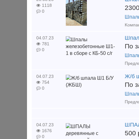
1118
230
0
Шпал
Шпал
04.07.23
781
По з
0
Шпал
Ж/б 
04.07.23
754
По з
0
Шпал
ШПАЛ
04.07.23
1676
500
0