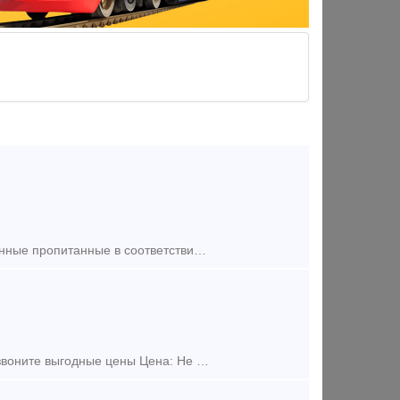
ООО «Артемовский шпалопропиточный завод» производит шпалы деревянные пропитанные в соответствии с требованиями ГОСТ: • по геометрическим параметрам и качеству древесины - ГОСТ 58615-2019 "Шпалы дерев
Предложение (продажа) шпала 1 и 2 тип ГОСТ пропитка большой объем звоните выгодные цены Цена: Не указана