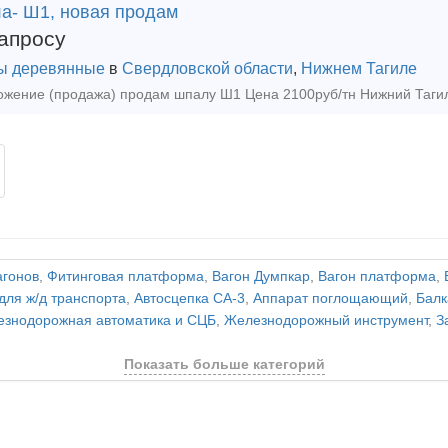
а- Ш1, новая продам
апросу
ы деревянные
в
Свердловской области
,
Нижнем Тагиле
агонов
,
Фитинговая платформа
,
Вагон Думпкар
,
Вагон платформа
,
для ж/д транспорта
,
Автосцепка СА-3
,
Аппарат поглощающий
,
Балк
знодорожная автоматика и СЦБ
,
Железнодорожный инструмент
,
З
Показать больше категорий
и