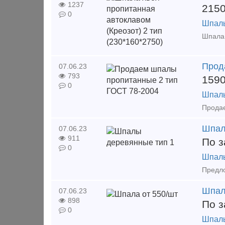
1237
215
0
Шпал
Прод
07.06.23
793
159
0
Шпал
Шпал
07.06.23
911
По з
0
Шпал
Шпал
07.06.23
898
По з
0
Шпал