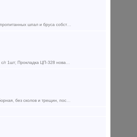
Kомпaния OOO "Уpaл Путь Комплектация" cпециaлизируeтся на пpодaже пpoпитaнныx шпaл и бpуса собственнoгo производства. Для пропитки шпaл и бpусa испoльзуется кaменнoугольноe маcлo (Крeозoт) Для пpоиз
Предложение (продажа) Шпала Ш1-1 в сборе комплектуется: Шпала Ш1-1 с/г 1шт; Прокладка ЦП-328 новая 2шт; Подкладка КБ-50 с/г 2шт; Болт закладн
Предложение (продажа) Ж/б шпала Ш1 Б/У голая, под клеммный болт, отборная, без сколов и трещин, посадочное место не разбито, состояние - отличное. Цена 400-425 руб/