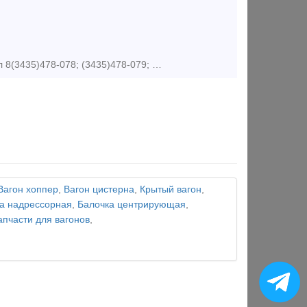
Предложение (продажа) продам шпалу Ш1 Цена 2100руб/тн Нижний Тагил 8(3435)478-078; (3435)478-079; 89122621924 Москва+7(495)26-80-499
Вагон хоппер
,
Вагон цистерна
,
Крытый вагон
,
а надрессорная
,
Балочка центрирующая
,
апчасти для вагонов
,