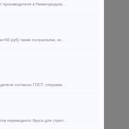
Предложение (продажа) Шпала непропитанная 1 и 2 тип хвойных пород от производителя в Нижегородской обл. г. Семенов. О наличии и объёме товара уточняйте по телефону.
Продам шпалу пропитанную 2 тип, цена 800 рублей( торцевые закрепители+50 руб) также полушпалки, комплекты стрелочных переводов, шпальный брус. Вся продукция в наличии,продажа только оптом, сам
Шпалы, полушпалки, переводной брус пропитанные креозотом от производителя согласно ГОСТ, отгружаем как автомобильным, так и железнодорожным транспортом по всей территории России и странам СНГ.
Предложение (продажа) Предлагаем поставки деревянных шпал, комплектов переводного бруса для стрелочных переводов, опор линий электропередач и связи, пропитанных антис