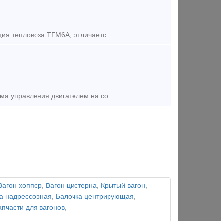
Тепловоз ТГМ-12. Тепловоз ТГМ12 - это усовершенствованная модификация тепловоза ТГМ6А, отличается от него улучшенной компоновкой агрегатов, применением без режимной двухтрансформаторной ги
• Новейший синхронный двигатель на постоянных магнитах; • Новая система управления двигателем на современных программируемых контролерах; • Литий-ионный батарейный ящик суммарной энергое
Вагон хоппер
,
Вагон цистерна
,
Крытый вагон
,
а надрессорная
,
Балочка центрирующая
,
апчасти для вагонов
,