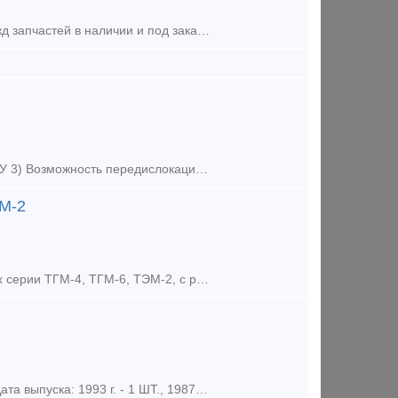
В наличии на складе стеклоочиститель СЛ-440Б. А также большой выбор жд запчастей в наличии и под заказ. Тип предложения: предлагаю продукцию, услугу
1) Продление срока службы до 1937 г. 2) Серия, номер локомотива 2ТЭ10У 3) Возможность передислокации: ДА. 4) Год изготовления 1992 Продаем тепловоз серии 2ТЭ10У 1992 г.в. в исправном техническ
ЭМ-2
Компания Вектор-ЖД занимается заменой электропроводки на тепловозах серии ТГМ-4, ТГМ-6, ТЭМ-2, с ревизией электрических машин и заменой электрических приборов. А также выполняет любые виды тех
Тепловоз ТУ 7 «А» Тепловоз узкоколейный с гидравлической передачей. Дата выпуска: 1993 г. - 1 ШТ., 1987 Г. 2 ШТ. Тип и мощность дизеля, л.с. 400 л.с., 4 –х тактный Тип передачи: гидравлическая УГП