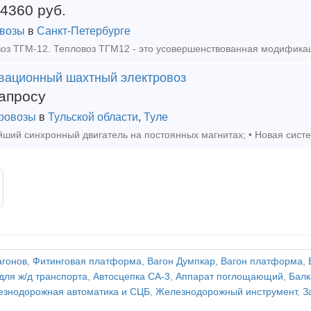
84360
руб.
возы
в
Санкт-Петербурге
вационный шахтный электровоз
апросу
ровозы
в
Тульской области
,
Туле
агонов
,
Фитинговая платформа
,
Вагон Думпкар
,
Вагон платформа
,
для ж/д транспорта
,
Автосцепка СА-3
,
Аппарат поглощающий
,
Балк
знодорожная автоматика и СЦБ
,
Железнодорожный инструмент
,
З