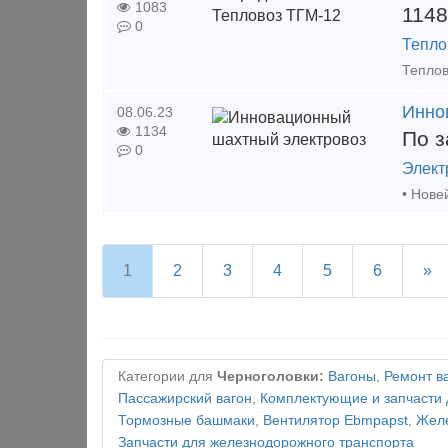
1083
114
0
Тепло
Инно
08.06.23
1134
По з
0
Элект
1
2
3
4
5
6
»
Категории для
Черноголовки:
Вагоны
,
Ремонт в
Пассажирский вагон
,
Комплектующие и запчасти 
Тормозные башмаки
,
Вентилятор Ebmpapst
,
Желе
Запчасти для железнодорожного транспорта