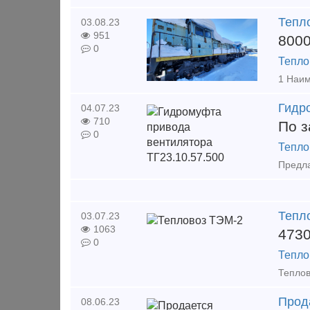
Тепл
03.08.23
951
800
0
Тепло
Гидр
04.07.23
710
По з
0
Тепло
Тепл
03.07.23
1063
473
0
Тепло
Прод
08.06.23