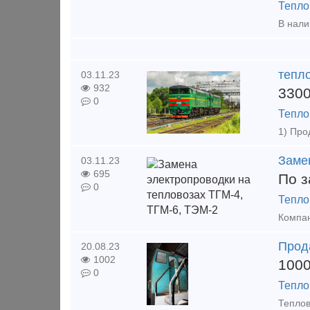
Тепло
тепл
03.11.23
932
330
0
Тепло
Заме
03.11.23
695
По з
0
Тепло
Прод
20.08.23
1002
100
0
Тепло