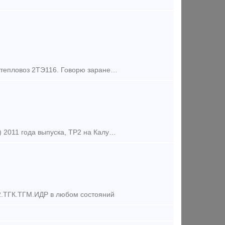
Ув. Господа!!! Продаются 2 тепловоза 2ТЭ10 модификации М и У. А также тепловоз 2ТЭ116. Говорю заранее - справок не даем!! Фото не высылаем!! Если у Вас есть необходимость в приобретении данной техни
Выправочно-подбивочно-рихтовочная машина. ВПРС-02 №159 (19550003) 2011 года выпуска, ТР2 на Калужском заводе январь 2021 года, общая наработка 15586 машино-часов КИС- Матэск Цена 60 000 000,00
ГК.ТГМ.ИДР в любом состояний