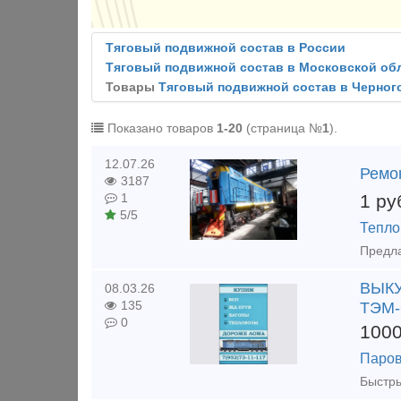
Тяговый подвижной состав в России
Тяговый подвижной состав в Московской об
Товары
Тяговый подвижной состав в Черног
Показано товаров
1-20
(страница №
1
).
12.07.26
Ремо
3187
1
ру
1
5/5
Тепло
ВЫКУ
08.03.26
135
ТЭМ-
0
100
Паро