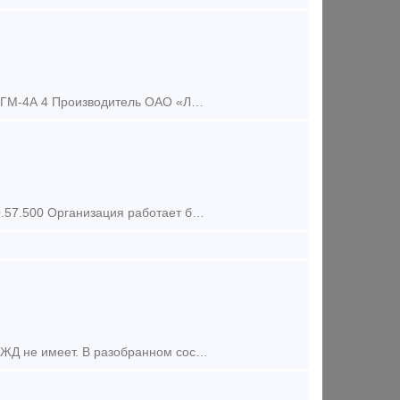
1 Наименование техники Тепловоз 2 Назначение Маневровый 3 Модель ТГМ-4А 4 Производитель ОАО «Людиновский тепловозостроительный завод» 5 Год изготовления 1984 6 Год ввода в эксплуатацию 1985 7 Ти
Предлагаем Вам приобрести: - Гидромуфта привода вентилятора ТГ23.10.57.500 Организация работает без НДС (на УСН). Отправка в любой город России транспортной компанией. Ждем ваших з
Тепловоз ТЭМ-2 № 8598, 1986 г.в. Продления нет. Права выезда на пути РЖД не имеет. В разобранном состоянии находится на территории Уфимского тепловозоремонтного завода. Продается с аукциона по