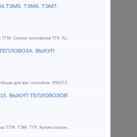
4.ТЭМ5. ТЭМ6. ТЭМ7.
Быстрый Выкуп Тепловозов по РФ. Купим Тепловоз ТЭМ. Выкуп Тепловоза ТГМ. Скупка тепловозов ТГК. Купим тепловозы б/у любых марок, в любом состоянии. Расчёт любым удобным для вас способом. Работаем по в
 ТЕПЛОВОЗА. ВЫКУП
Куплю тепловозы тгм, тэм, тгк в любом состоянии по рф Расчет любым удобным для вас способом. 89527311117 вотсап телеграмм.
М15. ВЫКУП ТЕПЛОВОЗОВ
Быстрый выкуп тепловозов на всей территории России. Покупаем Тепловозы ТГМ. ТЭМ. ТГК. Купим списанные вагоны платформы, хопперы, цистерны, грузовые вагоны. Выкуп колесных пар вагонов. Покупае