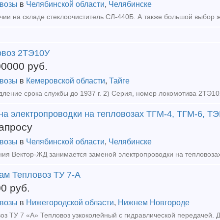
возы
в
Челябинской области
,
Челябинске
овоз 2ТЭ10У
00000
руб.
возы
в
Кемеровской области
,
Тайге
на электропроводки на тепловозах ТГМ-4, ТГМ-6, Т
апросу
возы
в
Челябинской области
,
Челябинске
ам Тепловоз ТУ 7-А
00
руб.
возы
в
Нижегородской области
,
Нижнем Новгороде