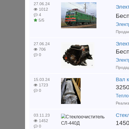
27.06.24
Элек
1012
Бес
4
5/5
Элект
Продае
Элек
27.06.24
706
Бес
0
Элект
Продад
Вал 
15.03.24
1723
325
0
Тепло
Реализ
Стек
03.11.23
1452
145
0