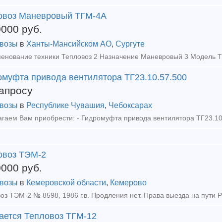
овоз Маневровый ТГМ-4А
0000
руб.
возы
в
Ханты-Мансийском АО
,
Сургуте
омуфта привода вентилятора ТГ23.10.57.500
апросу
возы
в
Республике Чувашия
,
Чебоксарах
овоз ТЭМ-2
0000
руб.
возы
в
Кемеровской области
,
Кемерово
ается Тепловоз ТГМ-12