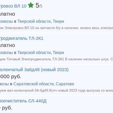
5
тровоз ВЛ 10
/5
платно
ровозы
в
Тверской области
,
Твери
м Электровоз ВЛ 10 на запчасти б/у в наличии. можно весь электр
тродвигатель ТЛ-2К1
платно
ровозы
в
Тверской области
,
Твери
им Тяговый Электродвигатель ТЛ-2К1 В наличии несколько штук. 
коленчатый 3а6д49 (новый 2023)
0000
руб.
возы
в
Саратовской области
,
Саратове
уем вал коленчатый 3А-6д49.8спч новый 2023 года выпуска со все
лоочиститель СЛ-440Д
0
руб.