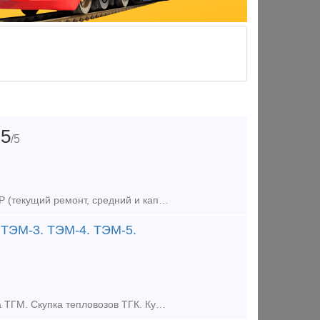
5
/5
Предлагаем оказание услуг по ремонту тепловозов в объеме ТР-3, СР и КР (текущий ремонт, средний и капитальный ремонт). Осуществляем ремонт тепловозов серии: - ТЭМ2 (ТЭМ2У, ТЭМ2УМ); - ТЭМ18 (ТЭМ18Д,
ЭМ-3. ТЭМ-4. ТЭМ-5.
Быстрый Выкуп Тепловозов по РФ. Купим Тепловоз ТЭМ. Выкуп Тепловоза ТГМ. Скупка тепловозов ТГК. Купим тепловозы б/у любых марок, в любом состоянии. Расчёт любым удобным для вас способом. Работаем по в