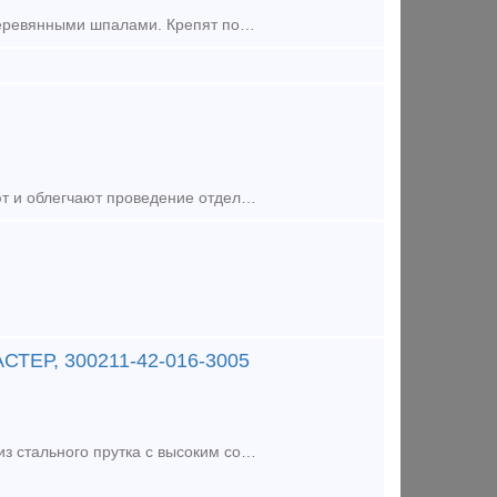
Подкладку Д - 43 (демонтаж) используют для соединения рельс Р - 43 с деревянными шпалами. Крепят подкладку путевыми костылями 16х16х165. Для одной шпалы из дерева требуется две подкладки Д - 43. Масса
Стальные крепежные скобы для вагонки (кляймеры) существенно ускоряют и облегчают проведение отделочных работ, обладая при этом рядом преимуществ по сравнению с традиционным креплением при помощи гвозд
АСТЕР, 300211-42-016-3005
Саморезы с прессшайбой и сверлом для листового металла изготовлены из стального прутка с высоким содержанием углерода. Контроль за геометрией самореза начинается с калибровки прутка и заканчивается тщ