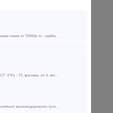
Куплю : - шайба м25 2х витковая новая от 63000р тн - шайба м27 одновитковая новая от 70000р тн - шайба м24 одновитковая новая от 70000р тн - гайка м22 от 82000р тн - гайка м27 от 800
Тип фасовки: шт.; dIN: 580; длина резьбы: мм 27; диаметр резьбы: М14; гОСТ: 4751 - 73; фасовка: шт 4; вес: кг 0. 91; фасовка: 4;
Болт стыковой М24х150 (демонтаж) служит для стыковки рельсов ширококолейного железнодорожного пути между собой. Данные крепёжный элемент оснащён круглой головкой и овальным подголовником, который преп