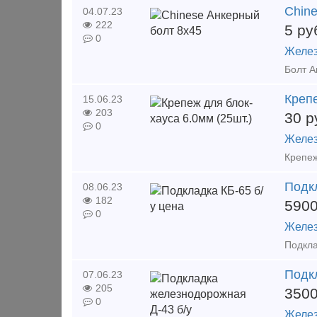
Сhin
04.07.23
222
5
ру
0
Желез
Крепе
15.06.23
203
30
р
0
Желез
Подкл
08.06.23
182
590
0
Желез
Подк
07.06.23
205
350
0
Желез