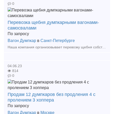
0
Перевозка щебня думпкарными вагонами-
самосвалами
По запросу
Вагон Думпкар
в
Санкт-Петербурге
Наша компания организовывает перевозку щебня собственными вагонами думпкарами по Окт.ж.д. Доставим щебень думпкарными вертушками. Вагоны с сопровождением бригадой квалифицированных механиков.
04.06.23
814
0
Продам 12 думпкаров без продления 4 с
пролением 3 хоппера
По запросу
Вагон Думпкар
в
Москве