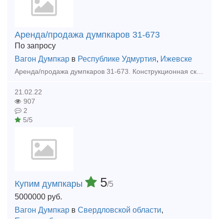
Аренда/продажа думпкаров 31-673
По запросу
Вагон Думпкар
в
Республике Удмуртия
,
Ижевске
Аренда/продажа думпкаров 31-673. Конструкционная скорость: 120 км/ч. Тара вагона (минимальная): 26.5 т. Тара вагона (максимальная): 27.5 т Грузоподъёмность: 66.0 т Объём: 3
21.02.22
907
2
5/5
5
Купим думпкары
/5
5000000
руб.
Вагон Думпкар
в
Свердловской области
,