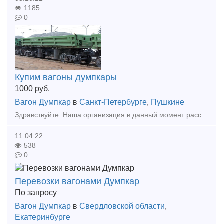
1185
0
Купим вагоны думпкары
1000
руб.
Вагон Думпкар
в
Санкт-Петербурге
,
Пушкине
Здравствуйте. Наша организация в данный момент рассматривает приобретение вагонов думпкаров. Основные критерии поиска: - Сроком службы минимум до 2024 г. и выше; - приписка строго РФ; - 4-х осн
11.04.22
538
0
Перевозки вагонами Думпкар
По запросу
Вагон Думпкар
в
Свердловской области
,
Екатеринбурге