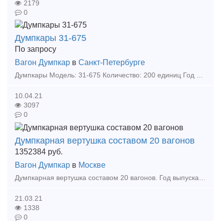
2179
0
Думпкары 31-675
По запросу
Вагон Думпкар
в
Санкт-Петербурге
Думпкары Модель: 31-675 Количество: 200 единиц Год выпуска: 2014 Отличное состояние! Пишите: 13snabtranenergytrade ru Звоните: 89995270969 Радмир Сергеевич Пак
10.04.21
3097
0
Думпкарная вертушка составом 20 вагонов
1352384
руб.
Вагон Думпкар
в
Москве
Думпкарная вертушка составом 20 вагонов. Год выпуска вагонов – 2011, 2012. Характеристики вагонов: вагон-самосвал модели 31-675, грузоподъемность – 67+0,5 т, число осей – 4, конструкц
21.03.21
1338
0