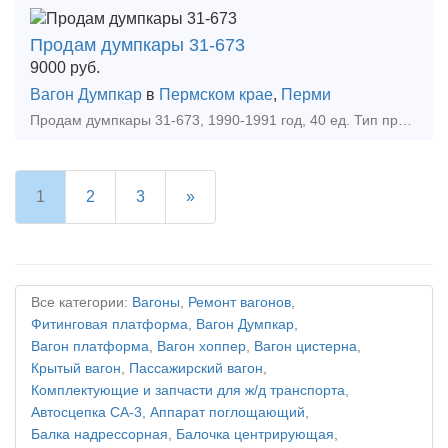
Продам думпкары 31-673
9000
руб.
Вагон Думпкар
в
Пермском крае
,
Перми
Продам думпкары 31-673, 1990-1991 год, 40 ед. Тип предложения: предлагаю продукцию, услугу
1
2
3
»
Все категории:
Вагоны
,
Ремонт вагонов
,
Фитинговая платформа
,
Вагон Думпкар
,
Вагон платформа
,
Вагон хоппер
,
Вагон цистерна
,
Крытый вагон
,
Пассажирский вагон
,
Комплектующие и запчасти для ж/д транспорта
,
Автосцепка СА-3
,
Аппарат поглощающий
,
Балка надрессорная
,
Балочка центрирующая
,