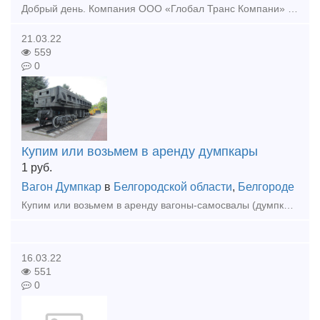
Добрый день. Компания ООО «Глобал Транс Компани» Предлагает перевозки по средствам Вагонов-самосвалов (думпкар) марки ВС60, ВС66. Также возможно предоставление теплушки и механиков для обслужи
21.03.22
559
0
Купим или возьмем в аренду думпкары
1
руб.
Вагон Думпкар
в
Белгородской области
,
Белгороде
Купим или возьмем в аренду вагоны-самосвалы (думпкары) от 2000 года выпуска. Московская, Октябрьская железная дорога. Коммерческие предложения просьба направлять на адрес электронной почты info@tr-mar
16.03.22
551
0