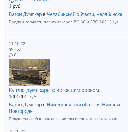
1
руб.
Вагон Думпкар
в
Челябинской области
,
Челябинске
Продам запчасти для думпкаров ВС-60 и 2ВС-105 1) Цилиндры опрокидывания на думпкар 2ВС-105 одинарного и двойного действия 2) Цилиндр опрокидывания 904V060200-1-00 3) Цилиндр опрокиды
11.10.22
759
0
Куплю думпкары с истекшим сроком
1000000
руб.
Вагон Думпкар
в
Нижегородской области
,
Нижнем
Новгороде
Покупаем любые вагоны с истекши сроком эксплуатации по максимальным ценам
03.10.22