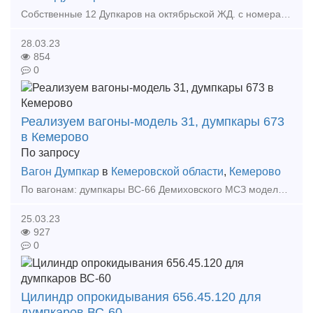
Собственные 12 Дупкаров на октябрьской ЖД. с номерами но без продления. № вагона тип вагона модель год постройки срок продления последний ремонт (вид/дата) Цена продажи 59320275 Хоп
28.03.23
854
0
Реализуем вагоны-модель 31, думпкары 673
в Кемерово
По запросу
Вагон Думпкар
в
Кемеровской области
,
Кемерово
По вагонам: думпкары ВС-66 Демиховского МСЗ модель 31-673, - 27 единиц построены в 1990 году - 16 единиц построены в 1991 году - 1 единица вагон сопровождения построен в 1991 году Бря
25.03.23
927
0
Цилиндр опрокидывания 656.45.120 для
думпкаров ВС-60