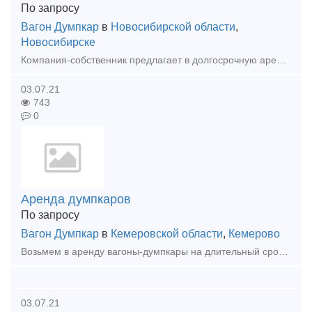
По запросу
Вагон Думпкар
в
Новосибирской области
,
Новосибирске
Компания-собственник предлагает в долгосрочную аренду вагоны-думпкары в количестве 40 шт. с вагоном сопровождения. Модель 31-675 с объемом кузова 35,2 м3, грузоподъемность 67,5 тонн. Вагоны-ду
03.07.21
743
0
Аренда думпкаров
По запросу
Вагон Думпкар
в
Кемеровской области
,
Кемерово
Возьмем в аренду вагоны-думпкары на длительный срок в количестве до 40 штук. Западно-Сибирская железная дорога. Просим направлять коммерческие предложения на адрес электронной почты: tender @
03.07.21