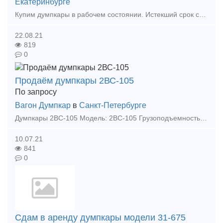
Екатеринбурге
Купим думпкары в рабочем состоянии. Истекший срок службы не интересует. Готовы рассмотреть как думпкары от 2000 года выпуска, так и новые. Так же готовы рассмотреть аренду. Предложения отправл
22.08.21
819
0
Продаём думпкары 2ВС-105
По запросу
Вагон Думпкар
в
Санкт-Петербурге
Думпкары 2ВС-105 Модель: 2ВС-105 Грузоподъемность: 90 тонн Количество: 8 единиц Год выпуска: 2007 г. Обращайтесь - мы всегда найдем верное решение Звоните: 8-999-527-09-6
10.07.21
841
0
Сдам в аренду думпкары модели 31-675