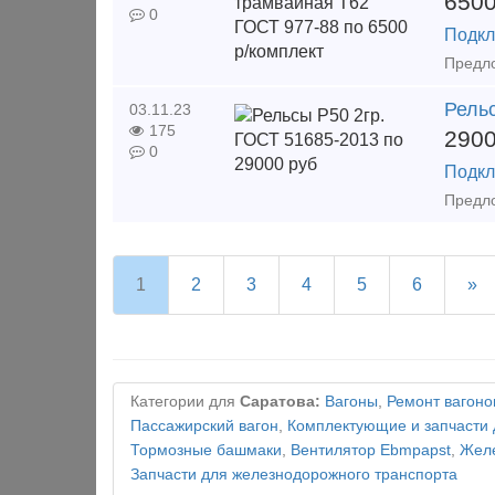
650
0
Подкл
Рельс
03.11.23
175
290
0
Подкл
1
2
3
4
5
6
»
Категории для
Саратова:
Вагоны
,
Ремонт вагоно
Пассажирский вагон
,
Комплектующие и запчасти 
Тормозные башмаки
,
Вентилятор Ebmpapst
,
Желе
Запчасти для железнодорожного транспорта