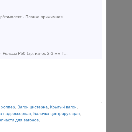
Предложение (продажа) -Накладка трамвайная Т62 ГОСТ 977-88 по 6500 р/комплект - Планка прижимная У1 / П1 ГОСТ 24741-81 по 460 р/комплект - Накладка КР100 ТУ
Предложение (продажа) -Рельсы Р50 2гр. ГОСТ 51685-2013 по 29000 руб - Рельсы Р50 1гр. износ 2-3 мм ГОСТ 51685-2013 по 33000 руб - Рельсы Р65 резерв 1990 гг
 хоппер
,
Вагон цистерна
,
Крытый вагон
,
а надрессорная
,
Балочка центрирующая
,
апчасти для вагонов
,