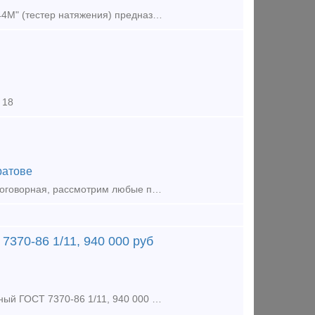
Переносной накладной динамометр "Прибор Контроля Натяжения ПКН-644М" (тестер натяжения) предназначен для оперативного контроля путем измерения и индикации в цифровой форме величины усилия натяжения тр
 18
ратове
Куплю эстакаду налива жд б/у Обратная связь: Электронная почта: цена договорная, рассмотрим любые предложения. Тип предложения: требуется продукция
370-86 1/11, 940 000 руб
Предложение (продажа) -Стрелочный перевод Р65 1/11 на дерево резервный ГОСТ 7370-86 1/11, 940 000 руб - Стрелочные переводы Р65 1/11 проект 2433 резерв по 80000