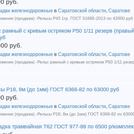
00
руб.
адки железнодорожные
в
Саратовской области
,
Саратове
 рамный с кривым остряком Р50 1/11 резерв (правый
уб
000
руб.
адки железнодорожные
в
Саратовской области
,
Саратове
ы Р18, 8м (до 1мм) ГОСТ 6368-82 по 63000 руб
00
руб.
адки железнодорожные
в
Саратовской области
,
Саратове
адка трамвайная Т62 ГОСТ 977-88 по 6500 р/комплек