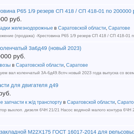
овина Р65 1/9 резерв СП 418 / СП 418-01 по 200000 
000
руб.
адки железнодорожные
в
Саратовской области
,
Саратове
коленчатый 3а6д49 (новый 2023)
0000
руб.
возы
в
Саратовской области
,
Саратове
уем вал коленчатый 3А-6д49.8спч новый 2023 года выпуска со все
асти для двигателя д49
руб.
е запчасти к ж/д транспорту
в
Саратовской области
,
Сарато
 закладной М22Х175 ГОСТ 16017-2014 для рельсовы