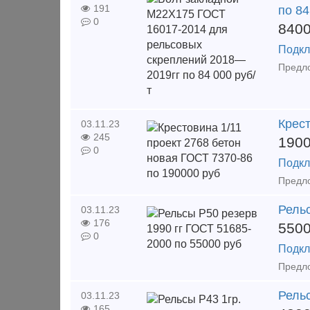
191
по 84
0
840
Подкл
Крест
03.11.23
245
190
0
Подкл
Рельс
03.11.23
176
550
0
Подкл
Рельс
03.11.23
165