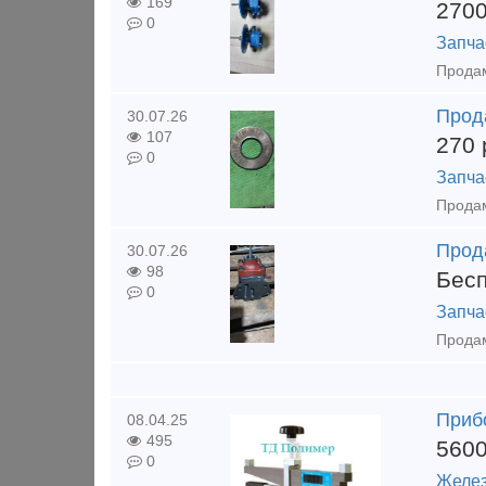
169
270
0
Запча
Продам
Прод
30.07.26
107
270
0
Запча
Продам
Прод
30.07.26
98
Бес
0
Запча
Продам
Приб
08.04.25
495
560
0
Желез