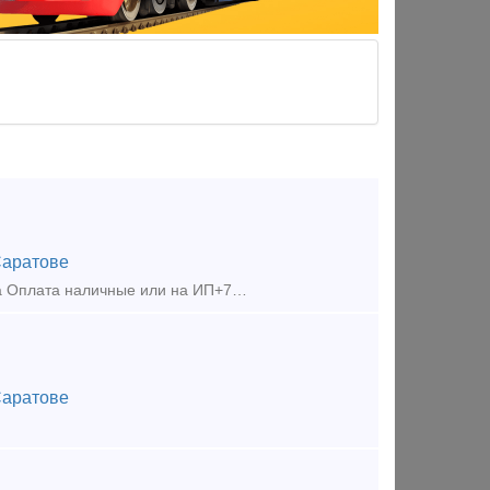
аратове
Продам датчик температуры МК-Т-0/120-01.I 8штук в наличии 4500р.штука Оплата наличные или на ИП+7% Продам, Датчик температуры МК-Т-м60/60-01.I в наличии 10штук
аратове