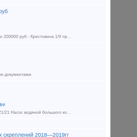
руб
Предложение (продажа) -Крестовина Р65 1/9 резерв СП 418 / СП 418-01 по 200000 руб - Крестовина 1/9 проект 2434 дерево новая по 265000 руб - Крестовина Р65 1
ми документами.
ве
Коллектор выхлоп. дизеля 6ЧН 21/21 Насос водяной малого контура 6ЧН 21/21 Насос водяной большого контура 6ЧН 21/21 Крышка цилиндра 6ЧН 21/21 Форсунка 6ЧН 21/21 Топливоподкачивающий насос 6ЧН
х скреплений 2018—2019гг