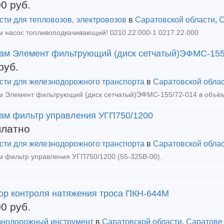
00
руб.
сти для тепловозов, электровозов
в
Саратовской области
,
С
 насос топливоподкачивающий! 0210.22.000-1 0217.22.000
ам Элемент фильтрующий (диск сетчатый)ЭФМС-155
руб.
сти для железнодорожного транспорта
в
Саратовской обла
 Элемент фильтрующий (диск сетчатый)ЭФМС-155/72-014 в объёме
ам фильтр управления УГП750/1200
платно
сти для железнодорожного транспорта
в
Саратовской обла
 фильтр управления УГП750/1200 (55-325В-00).
ор контроля натяжения троса ПКН-644М
00
руб.
нодорожный инструмент
в
Саратовской области
,
Саратове