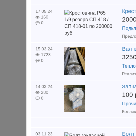
Крест
17.05.24
160
200
0
Подкл
Вал 
15.03.24
1723
325
0
Тепло
Реализ
Запч
14.03.24
280
100
0
Прочи
Болт
03.11.23