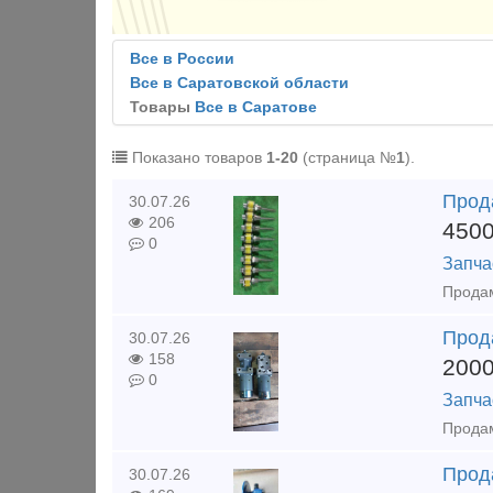
Все в России
Все в Саратовской области
Товары
Все в Саратове
Показано товаров
1-20
(страница №
1
).
Прода
30.07.26
206
450
0
Запча
Прод
30.07.26
158
200
0
Запча
Продам
Прод
30.07.26