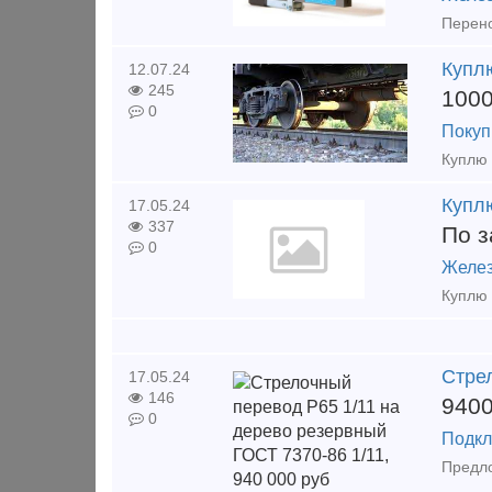
Купл
12.07.24
245
100
0
Покуп
Куплю 
Куплю
17.05.24
337
По з
0
Желез
Стрел
17.05.24
146
940
0
Подкл