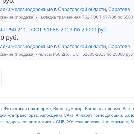
0
руб.
адки железнодорожные
в
Саратовской области
,
Саратове
ы Р50 2гр. ГОСТ 51685-2013 по 29000 руб
00
руб.
адки железнодорожные
в
Саратовской области
,
Саратове
в
,
Фитинговая платформа
,
Вагон Думпкар
,
Вагон платформа
,
Вагон
для ж/д транспорта
,
Автосцепка СА-3
,
Аппарат поглощающий
,
Балк
знодорожная автоматика и СЦБ
,
Железнодорожный инструмент
,
З