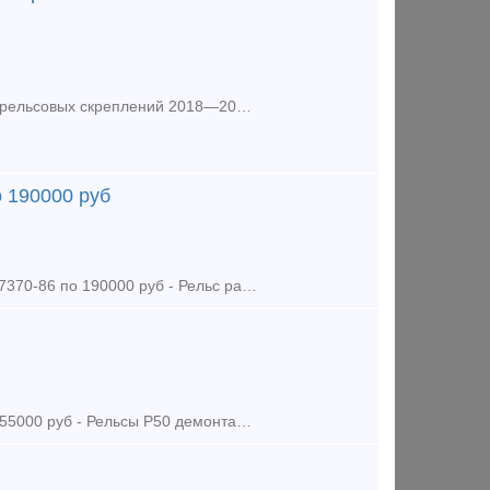
Предложение (продажа) -Болт закладной М22Х175 ГОСТ 16017-2014 для рельсовых скреплений 2018—2019гг по 84 000 руб/т - Болт закладной М22х175 с гайкой ГОСТ 16017-720
о 190000 руб
Предложение (продажа) -Крестовина 1/11 проект 2768 бетон новая ГОСТ 7370-86 по 190000 руб - Рельс рамный с кривым остряком Р65 1/11 проект 2768 (левый с кривым ост
Предложение (продажа) -Рельсы Р50 резерв 1990 гг ГОСТ 51685-2000 по 55000 руб - Рельсы Р50 демонтаж без износа 12, 5 м по 43500 руб - Рельсы Р50 2гр. ГОСТ 5