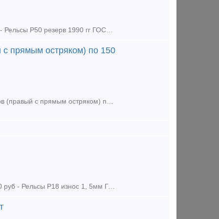
Предложение (продажа) -Рельсы Р43 1гр. ГОСТ 51685-2013 по 42000 руб - Рельсы Р50 резерв 1990 гг ГОСТ 51685-2000 по 55000 руб - Рельсы Р50 демонтаж без износа
 с прямым остряком) по 150
Предложение (продажа) -Рельс рамный с кривым остряком Р50 1/11 резерв (правый с прямым остряком) по 150 000 руб - Рельс рамный с кривым остряком Р50 1/11 резерв (п
Предложение (продажа) -Рельсы Р18, 8м (до 1мм) ГОСТ 6368-82 по 63000 руб - Рельсы Р18 износ 1, 5мм ГОСТ 8141-56 по 59000 руб - Рельсы Р18 износ 0, 5мм ГОСТ
т