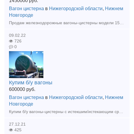
1450000
руб.
Вагон цистерна
в
Нижегородской области
,
Нижнем
Новгороде
Продам железнодорожные вагоны-цистерны модели 15-5103 в количестве 12 штук. 1999 год выпуска. Срок службы 2031 год. Вагоны в отличном состоянии (фото). Дислокация - станция Нижний Новгород-Авт
09.02.22
726
0
Купим б/у вагоны
600000
руб.
Вагон цистерна
в
Нижегородской области
,
Нижнем
Новгороде
Купим б/у вагоны-цистерны с истекшим/истекающим сроком службы. ДОРОГО! Оплата в день заключения договора и заадресации вагона.
27.12.21
425