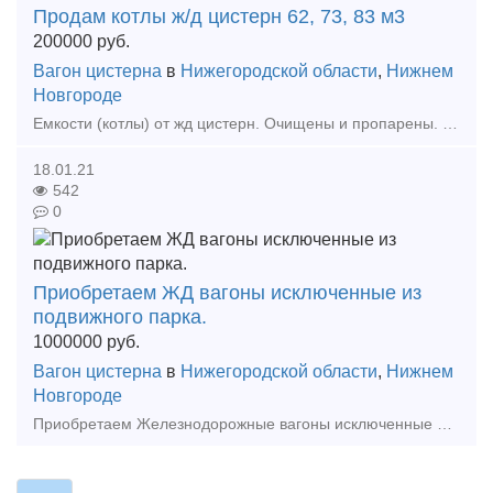
Продам котлы ж/д цистерн 62, 73, 83 м3
200000
руб.
Вагон цистерна
в
Нижегородской области
,
Нижнем
Новгороде
Емкости (котлы) от жд цистерн. Очищены и пропарены. Помощь в доставке. Место отгрузки - ст.Зелецино Горьковской жд. Емкости (котлы) от жд цистерн. Любая форма оплаты.Емкости (котлы) от жд цист
18.01.21
542
0
Приобретаем ЖД вагоны исключенные из
подвижного парка.
1000000
руб.
Вагон цистерна
в
Нижегородской области
,
Нижнем
Новгороде
Приобретаем Железнодорожные вагоны исключенные из подвижного парка любой модели с истекшим сроком службы . Куплю вагоны в разделку в лом по самым выгодным ценам и на самых выгодных условиях по