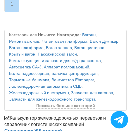
1
Категории для
Нижнего Новгорода:
Вагоны
,
Ремонт вагонов
,
Фитинговая платформа
,
Вагон Думпкар
,
Вагон платформа
,
Вагон хоппер
,
Вагон цистерна
,
Крытый вагон
,
Пассажирский вагон
,
Комплектующие и запчасти для ж/д транспорта
,
Автосцепка СА-3
,
Аппарат поглощающий
,
Балка надрессорная
,
Балочка центрирующая
,
Тормозные башмаки
,
Вентилятор Ebmpapst
,
Железнодорожная автоматика и СЦБ
,
Железнодорожный инструмент
,
Запчасти для вагонов
,
Запчасти для железнодорожного транспорта
Показать больше категорий
Калькулятор железнодорожных перевозок и
справочник логистических компаний
Справочник ЖД станций