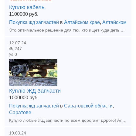
Куплю кабель.
1100000
руб.
Покупка жд запчастей
в
Алтайском крае
,
Алтайском
Это оптимальное решение для тех, кто ищет куда деть некондиционные товары от предприятий. Мы также покупаем кабель, который был изъят с объектов монтажа - любого назначения и с любым сечением. Предост
12.07.24
247
0
Куплю ЖД Запчасти
1000000
руб.
Покупка жд запчастей
в
Саратовской области
,
Саратове
Куплю любые ЖД запчасти по всем дорогам. Дорого! Алина - 8 927 116 53 18
19.03.24