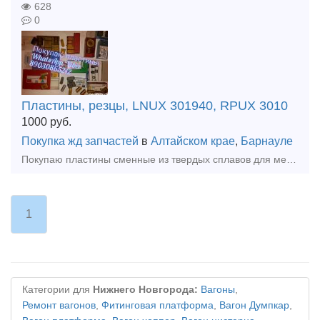
628
0
Пластины, резцы, LNUX 301940, RPUX 3010
1000
руб.
Покупка жд запчастей
в
Алтайском крае
,
Барнауле
Покупаю пластины сменные из твердых сплавов для металлообработки RNGX1212 RNHX1212 RPUX 2709 RPUX3010 LNUX 301940 LNMX 301940 PRAMET, SANDVIK, KORLOY, KENNAMETAL, КЗТС и др. Любой сплав! Также кассе
1
Категории для
Нижнего Новгорода:
Вагоны
,
Ремонт вагонов
,
Фитинговая платформа
,
Вагон Думпкар
,