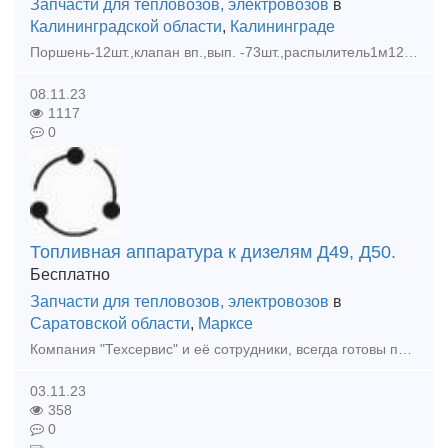
Запчасти для тепловозов, электровозов
в
Калининградской области
,
Калининграде
Поршень-12шт.,клапан вп.,вып. -73шт.,распылитель1м12.14сп -24шт.,п.п.1м12 -4шт. РВКУ-3,3А01 -4шт. Цена всего 30% от стоимости.
08.11.23
1117
0
Топливная аппаратура к дизелям Д49, Д50.
Бесплатно
Запчасти для тепловозов, электровозов
в
Саратовской области
,
Марксе
Компания "Техсервис" и её сотрудники, всегда готовы помочь в сложной ситуации связанной с поиском, и выбором комплектующих, запасных частей, узлов и агрегатов для тягового и подвижного состава (ТПС).
03.11.23
358
0