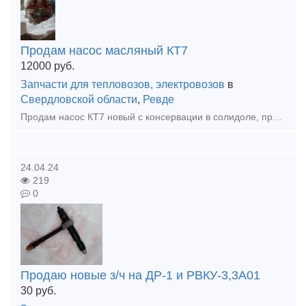
Продам насос масляный КТ7
12000
руб.
Запчасти для тепловозов, электровозов
в
Свердловской области
,
Ревде
Продам насос КТ7 новый с консервации в солидоле, производства АО "Ишимский механический завод" 56шт. по 4 в коробке. Все вопросы по телефону +7 950 55 120 44
24.04.24
219
0
Продаю новые з/ч на ДР-1 и РВКУ-3,3А01
30
руб.