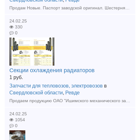
Продам Новые. Паспорт заводской оригинал. Шестерня 2ТЭ10Л. 30.58.123-01 - 29шт. Шестерня 2ТЭ10Л. 30.58.123-02 - 39шт. Шестерни 9Д100.70.028/029 37,000 Шестерня 10Д100.37.182 22,000 Шестерня 2Д100
24.02.25
330
0
Секции охлаждения радиаторов
1
руб.
Запчасти для тепловозов, электровозов
в
Свердловской области
,
Ревде
Продаем продукцию ОАО "Ишимского механического завода". унифицированные, масленые, биметаллические секции, калориферы, шестерни. 🌷У нас действует система скидок "весна на пороге"!🌷 Актуальные цены ₽
24.02.25
1054
0