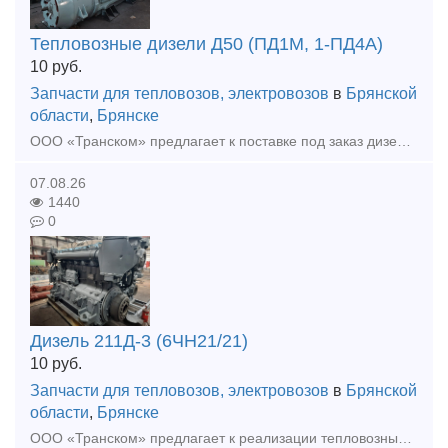
Тепловозные дизели Д50 (ПД1М, 1-ПД4А)
10
руб.
Запчасти для тепловозов, электровозов
в
Брянской
области
,
Брянске
ООО «Транском» предлагает к поставке под заказ дизель Д50 (ПД1М) после КР. Ремонт осуществляется предприятием на собственной базе. Гарантия на выполненные работы, полноценное документальное сопровож
07.08.26
1440
0
Дизель 211Д-3 (6ЧН21/21)
10
руб.
Запчасти для тепловозов, электровозов
в
Брянской
области
,
Брянске
ООО «Транском» предлагает к реализации тепловозный дизель 211Д-3 (6ЧН21/21) для тепловоза ТГМ (после ТР). Дизель укомплектован коленчатым валом после шлифовки (2 град.). Ремонт осуществлялся предприя