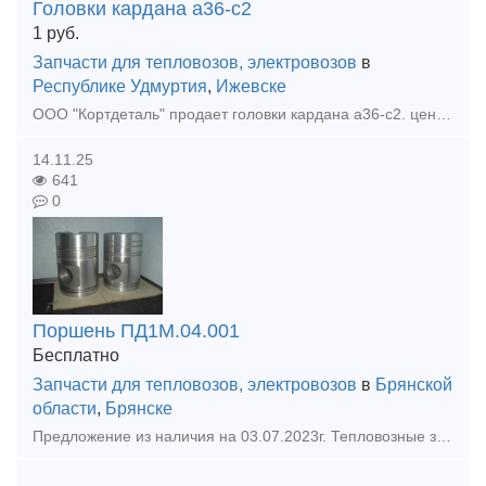
Головки кардана а36-с2
1
руб.
Запчасти для тепловозов, электровозов
в
Республике Удмуртия
,
Ижевске
ООО "Кортдеталь" продает головки кардана а36-с2. цена с ндс. Оперативная отправка из Ижевска.
14.11.25
641
0
Поршень ПД1М.04.001
Бесплатно
Запчасти для тепловозов, электровозов
в
Брянской
области
,
Брянске
Предложение из наличия на 03.07.2023г. Тепловозные запчасти в ассортиментe из наличия Д50,Д49, 6ЧН 21\21,Д67 продукция на тепловозы ТЭМ2 ; ТГМ4; ТГМ 6 ; 2 ТЭ116 и др. № п\п Наименование продукц