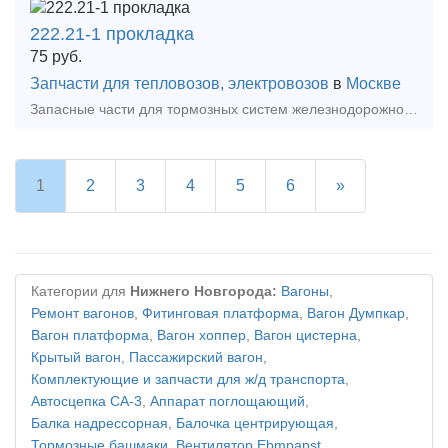
222.21-1 прокладка
75
руб.
Запчасти для тепловозов, электровозов
в
Москве
Запасные части для тормозных систем железнодорожного транспорта: 222.21-1 прокладка. Цена продукции указана без НДС 20%!Манжета 222.21-1Чертежный номер: 222.21-1Место установки: Кран
1
2
3
4
5
6
»
Категории для
Нижнего Новгорода:
Вагоны
,
Ремонт вагонов
,
Фитинговая платформа
,
Вагон Думпкар
,
Вагон платформа
,
Вагон хоппер
,
Вагон цистерна
,
Крытый вагон
,
Пассажирский вагон
,
Комплектующие и запчасти для ж/д транспорта
,
Автосцепка СА-3
,
Аппарат поглощающий
,
Балка надрессорная
,
Балочка центрирующая
,
Тормозные башмаки
,
Вентилятор Ebmpapst
,