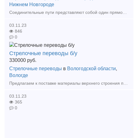
Нижнем Новгороде
Соединительные пути представляют собой один прямолинейный отрезок пути, другой — криволинейный (переводная кривая), которые соед
03.11.23
846
0
Стрелочные переводы б/у
330000
руб.
Стрелочные переводы
в
Вологодской области
,
Вологде
Предлагаем к поставке материалы верхнего строения пути: 1) Стрелочный перевод Р65, 1/11, левый – 330000 руб/шт в количестве 3 ед. 2) Стрелочный перевод Р65, 1/11, правый – 330000 руб
03.11.23
365
0