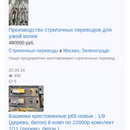
Производство стрелочных переводов для
узкой колеи
480000
руб.
Стрелочные переводы
в
Москве
,
Зеленограде
Наше предприятие изготавливает стрелочные переводы СП18 , СП 33, СП 34 , СП 38 и СП 43 с любой крестовиной, любой сторонности, на любую колею. Под заказ любой проект. Так же изготовим номерные башмаки
25.09.24
495
0
Башмаки крестовинные р65 новые : 1/9
(дерево, бетон) 8 комп по 22000р комплект
1/11 (дерево, бетон )