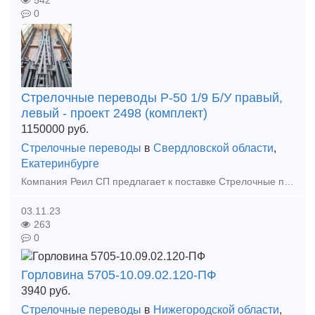
542
0
Cтpeлoчные пepeвoды P-50 1/9 Б/У правый,
левый - проект 2498 (комплект)
1150000
руб.
Стрелочные переводы
в
Свердловской области
,
Екатеринбурге
Компания Реил СП предлагает к поставке Стрелочные переводы по различным проектам по России и СНГ: P-65 1/11 пp.1740 (2768) бeз изнoca (peзepв); P-65 1/11 пp.1740 (2768) Б/У; P-65 1/11 пp. 2768; P-
03.11.23
263
0
Горловина 5705-10.09.02.120-ПФ
3940
руб.
Стрелочные переводы
в
Нижегородской области
,