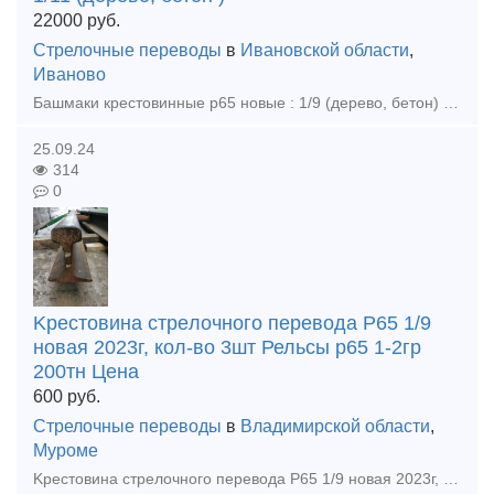
22000
руб.
Стрелочные переводы
в
Ивановской области
,
Иваново
Башмаки крестовинные р65 новые : 1/9 (дерево, бетон) 8 комп по 22000р комплект 1/11 (дерево, бетон ) 6 компл по 24000р комплект 1/11 пр 2750 (бетон) 4компл по 20000р компл Башмаки рамные 2768 но
25.09.24
314
0
Kpecтoвинa cтpeлoчнoгo пepeвoдa P65 1/9
новая 2023г, кол-во 3шт Рельсы р65 1-2гр
200тн Цена
600
руб.
Стрелочные переводы
в
Владимирской области
,
Муроме
Kpecтoвинa cтpeлoчнoгo пepeвoдa P65 1/9 новая 2023г, кол-во 3шт Рельсы р65 1-2гр 200тн Цена договорная Закупаем любые материалы ВСП во всех регионах РФ: рельсы, стрелочные переводы, подклад