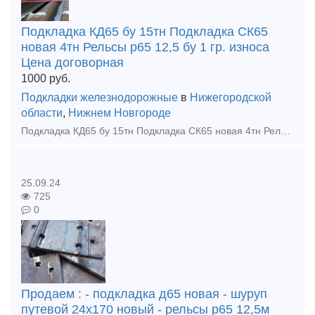
Подкладка КД65 бу 15тн Подкладка СК65
новая 4тн Рельсы р65 12,5 бу 1 гр. износа
Цена договорная
1000
руб.
Подкладки железнодорожные
в
Нижегородской
области
,
Нижнем Новгороде
Подкладка КД65 бу 15тн Подкладка СК65 новая 4тн Рельсы р65 12,5 бу 1 гр. износа Цена договорная. тел. +79302110210 watsapp тел. +79302110210 ( @vsp696 ) telegram тел. +79302110210 viber
25.09.24
725
0
Продаем : - подкладка д65 новая - шуруп
путевой 24х170 новый - рельсы р65 12,5м