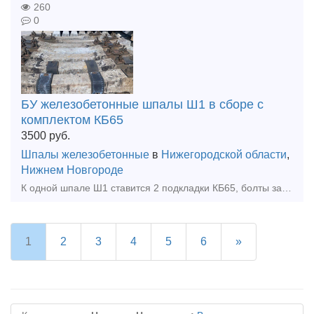
260
0
БУ железобетонные шпалы Ш1 в сборе с
комплектом КБ65
3500
руб.
Шпалы железобетонные
в
Нижегородской области
,
Нижнем Новгороде
К одной шпале Ш1 ставится 2 подкладки КБ65, болты закладные, болты клеммные и прокладки к ним 328 и 143(74) (все Б/У) Есть возможность поставить с новыми прокладками, цена увеличится но зато понадежн
1
2
3
4
5
6
»