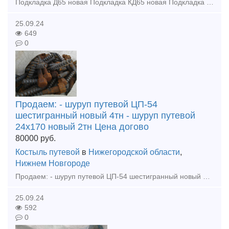
Подкладка Д65 новая Подкладка КД65 новая Подкладка КБ65 новая Цена договорная. Потребность : Рельсы р65 12,5м 1 группа, 2 группа износа до 200тн Накладка 2р65 бу до 100тн Подкладка КБ6
25.09.24
649
0
Продаем: - шуруп путевой ЦП-54
шестигранный новый 4тн - шуруп путевой
24х170 новый 2тн Цена догово
80000
руб.
Костыль путевой
в
Нижегородской области
,
Нижнем Новгороде
Продаем: - шуруп путевой ЦП-54 шестигранный новый 4тн - шуруп путевой 24х170 новый 2тн Цена договорная. Покупаем: - рельс р65 новые, резерв, бу - накладка 1р65, 2р65, 1р50 новая, рез
25.09.24
592
0