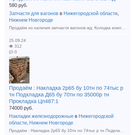
580
руб.
Запчасти для вагонов
в
Нижегородской области
,
Нижнем Новгороде
Продаём из наличия запчасти вагонов жд: Колодка композиционная 25610-Н тонкая 3600шт Колодка композиционная 25610-Н толстая 960шт Клин ханина СЧ 35 100шт Клин тягового хомута 70шт Подвеска ма
25.09.24
312
0
Продаём : Накладка 2р65 бу 10тн по 74тыс р
тн Подкладка Д65 бу 70тн по 35000р тн
Прокладка Цп487:1
74000
руб.
Накладки железнодорожные
в
Нижегородской
области
,
Нижнем Новгороде
Продаём : Накладка 2р65 бу 10тн по 74тыс р тн Подкладка Д65 бу 70тн по 35000р тн Прокладка Цп487:13900шт по 47р шт Прокладка Цп638:43260шт по 47р шт Накладка 1р65 новая 7т по 105тыс р тн