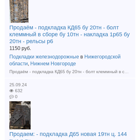
Продаём - подкладка КД65 бу 20тн - болт
клеммный в сборе бу 10тн - накладка 1р65 бу
20тн - рельсы р6
1150
руб.
Подкладки железнодорожные
в
Нижегородской
области
,
Нижнем Новгороде
Продаём - подкладка КД65 бу 20тн - болт клеммный в сборе бу 10тн - накладка 1р65 бу 20тн - рельсы р65 бу 12,5м 1гр 40тн - накладка 1р65 новая 23г 5тн тел. +79302110210 watsapp тел. +793021102
25.09.24
632
0
Продаем: - подкладка Д65 новая 19тн ц. 144