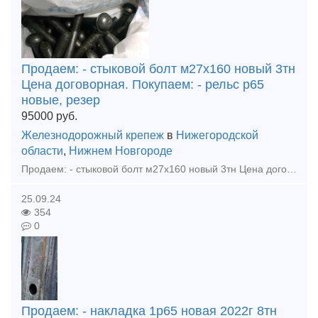
Продаем: - стыковой болт м27х160 новый 3тн
Цена договорная. Покупаем: - рельс р65
новые, резер
95000
руб.
Железнодорожный крепеж
в
Нижегородской
области
,
Нижнем Новгороде
Продаем: - стыковой болт м27х160 новый 3тн Цена договорная. Покупаем: - рельс р65 новые, резерв, бу - накладка 1р65, 2р65, 1р50 новая, резерв, бу - подкладка кб65, кд65, д65, дн6-65,
25.09.24
354
0
Продаем: - накладка 1р65 новая 2022г 8тн