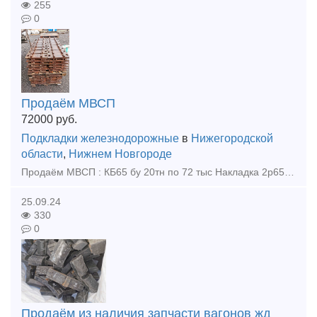
255
0
Продаём МВСП
72000
руб.
Подкладки железнодорожные
в
Нижегородской
области
,
Нижнем Новгороде
Продаём МВСП : КБ65 бу 20тн по 72 тыс Накладка 2р65 бу 12тн по 75 тыс Накладка 1р65 бу 20тн по 68 тыс Накладка 1р50 бу 2тн по 69 тыс Накладка 1р65 фрез-ная новая 1,23 тн по 52000 р тн
25.09.24
330
0
Продаём из наличия запчасти вагонов жд