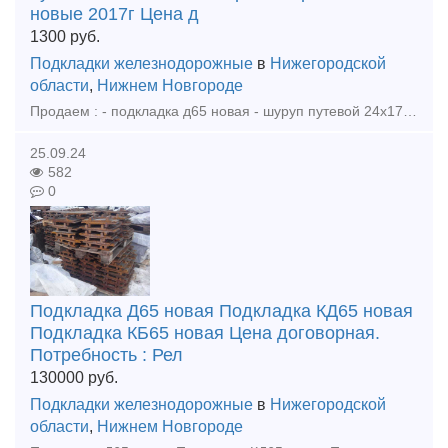
новые 2017г Цена д
1300
руб.
Подкладки железнодорожные
в
Нижегородской
области
,
Нижнем Новгороде
Продаем : - подкладка д65 новая - шуруп путевой 24х170 новый - рельсы р65 12,5м новые 2017г Цена договорная. тел. +79302110210 watsapp тел. +79302110210 telegram ( @vsp696 ) тел. +7930211
25.09.24
582
0
Подкладка Д65 новая Подкладка КД65 новая
Подкладка КБ65 новая Цена договорная.
Потребность : Рел
130000
руб.
Подкладки железнодорожные
в
Нижегородской
области
,
Нижнем Новгороде