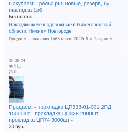
Покупаем: - рельс р65 новые, резерв, бу -
накладка 1р6
Бесплатно
Накладки железнодорожные
в
Нижегородской
области
,
Нижнем Новгороде
Продаем: - накладка 1р65 новая 2022г 8тн Покупаем: - рельс р65 новые, резерв, бу - накладка 1р65, 2р65, 1р50 новая, резерв, бу - подкладка кб65, кд65, д65, дн6-65, сд65, ск65, кб50, кд50
25.09.24
911
0
Продаем: - прокладка ЦП638-01-031 2ПД
15000шт - прокладка ЦП328 2000шт -
прокладка ЦП74 3000шт -
30
руб.