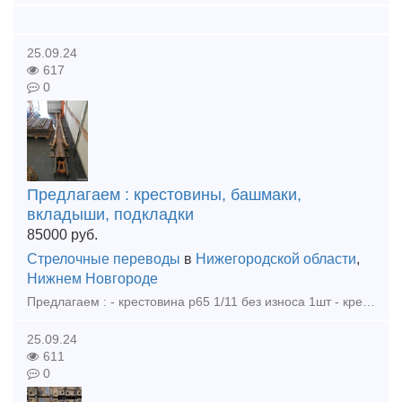
25.09.24
617
0
Предлагаем : крестовины, башмаки,
вкладыши, подкладки
85000
руб.
Стрелочные переводы
в
Нижегородской области
,
Нижнем Новгороде
Предлагаем : - крестовина р65 1/11 без износа 1шт - крестовина р50 1/9 без износа 3шт - башмаки рамные 2768 новые 85шт - башмаки крестовиные р65 1/11, 1/9, 1/6 новые, дерево бетон - вкладыши 4д
25.09.24
611
0