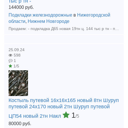
тыс р тн -
144000
руб.
Подкладки железнодорожные
в
Нижегородской
области
,
Нижнем Новгороде
Продаем: - подкладка Д65 новая 19тн ц. 144 тыс р тн - подкладка КД65 новая 0,5тн ц. 144 тыс р тн - рельсы р65 1гр ц. 66000р тн Купим - Запчасти от стрелочных переводов (башмаки, лафеты, тяги
25.09.24
598
1
1/5
Костыль путевой 16х16х165 новый 8тн Шуруп
путевой 24х170 новый 2тн Шуруп путевой
1
ЦП54 новый 2тн Накл
/5
80000
руб.