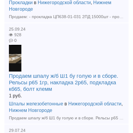
Прокладки
в
Нижегородской области
,
Нижнем
Новгороде
Продаем: - прокладка ЦП638-01-031 2ПД 15000шт - прокладка ЦП328 2000шт - прокладка ЦП74 3000шт - накладка 1р65 новая 22г 8тн цена договорная. Покупаем: - рельс р65 новые, резерв, б
25.09.24
928
0
Продаем шпалу ж/б Ш1 бу голую и в сборе.
Рельсы р65 1гр, накладка 2р65, подкладка
кб65, болт клемм
1
руб.
Шпалы железобетонные
в
Нижегородской области
,
Нижнем Новгороде
Продаем шпалу ж/б Ш1 бу голую и в сборе. Рельсы р65 1гр, накладка 2р65, подкладка кб65, болт клеммный, клемма жбр, упор жбр Цена договорная!!! тел. +79302110210 watsapp тел. +79302110210 t
29.07.24