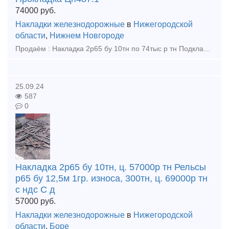
74000
руб.
Накладки железнодорожные
в
Нижегородской
области
,
Нижнем Новгороде
Продаём : Накладка 2р65 бу 10тн по 74тыс р тн Подкладка Д65 бу 70тн по 35000р тн Прокладка Цп487:13900шт по 47р шт Прокладка Цп638:43260шт по 47р шт Накладка 1р65 новая 7т по 105тыс р тн
25.09.24
587
0
Накладка 2р65 бу 10тн, ц. 57000р тн Рельсы
р65 бу 12,5м 1гр. износа, 300тн, ц. 69000р тн
с ндс С д
57000
руб.
Накладки железнодорожные
в
Нижегородской
области
,
Боре