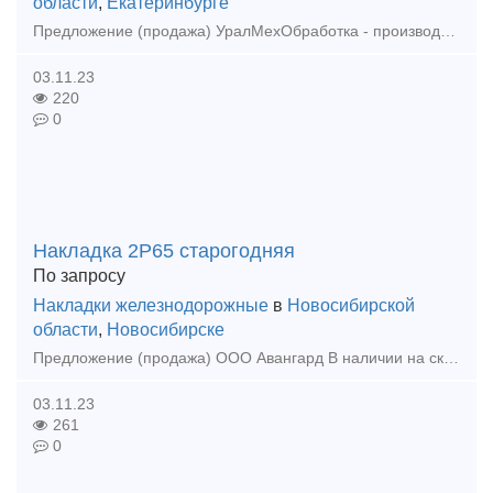
области
,
Екатеринбурге
Предложение (продажа) УралМехОбработка - производитель соединительных и крепежных изделий применяемых при строительстве в районах с сейсмичностью 7-9 баллов.
03.11.23
220
0
Накладка 2Р65 старогодняя
По запросу
Накладки железнодорожные
в
Новосибирской
области
,
Новосибирске
Предложение (продажа) ООО Авангард В наличии на складе в г. Новосибирске. Также в наличии: рельсы, шпалы, подкладка, накладка, прокладка, крепеж, стрелочные
03.11.23
261
0