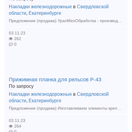
Накладки железнодорожные
в
Свердловской
области
,
Екатеринбурге
Предложение (продажа) УралМехОбработка - производитель соединительных и крепежных изделий применяемых при строительстве в районах с сейсмичностью 7-9 баллов.
03.11.23
262
0
Прижимная планка для рельсов Р-43
По запросу
Накладки железнодорожные
в
Свердловской
области
,
Екатеринбурге
Предложение (продажа) Изготавливаем элементы крепления рельсов == Собственное производство! Доставка по России! == Изготавливаем:
03.11.23
264
0