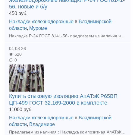
Железнодорожные накладки Р-24 ГОСТ8141-
56, новые и б/у
450
руб.
Накладки железнодорожные
в
Владимирской
области
,
Муроме
Накладка Р-24 ГОСТ 8141-56- предлагаем из наличия на нашем складе, новая, бу, гарантия качества, оперативная отгрузка. Оплата: наличными, безналичным расчетом, банковской картой. Скидки от выбора о
04.08.26
520
0
Купить стыковую изоляцию АпАТэК Р65ВП
ЦП-499 ГОСТ 32.169-2000 в комплекте
11000
руб.
Накладки железнодорожные
в
Владимирской
области
,
Владимире
Предлагаем из наличия : Накладка композитная АпАТэК Р65ВП ЦП-499-2шт, Прокладка стыковая ПСН-65 ЦП-507-1шт., Прокладка стыковая ПСН-65 ЦП-507-1шт., Планка стопорная СИ-Р65ВП-8-2 ЦП-504-2шт., Планка ст