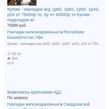
Купим - накладки ж/д 1р65, 2р65, 1р50, 1р43,
р24 от 75000р тн, бу от 40000р тн Купим -
подкладки ж/
75000
руб.
Накладки железнодорожные
в
Республике
Башкортостан
,
Уфе
Купим - накладки ж/д 1р65, 2р65, 1р50, 1р43, р24 от 75000р тн, бу от 40000р тн Купим - подкладки ж/д кб65, кд65, кб50, кд50, дн6-65, д65 от 80000р тн, бу от 35000р тн Купим - рельсы р65, р50, р4
17.05.24
264
0
Комплекты крепления КД1
По запросу
Накладки железнодорожные
в
Свердловской