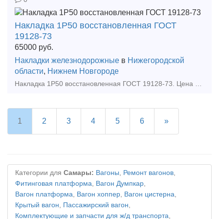
Накладка 1Р50 восстановленная ГОСТ
19128-73
65000
руб.
Накладки железнодорожные
в
Нижегородской
области
,
Нижнем Новгороде
Накладка 1Р50 восстановленная ГОСТ 19128-73. Цена накладки 1р 50 указана с ндсОтгрузка накладки 1Р-50: транспортной компанией или самовывозОплата накладок 1р50 осуществляется с пом
1
2
3
4
5
6
»
Категории для
Самары:
Вагоны
,
Ремонт вагонов
,
Фитинговая платформа
,
Вагон Думпкар
,
Вагон платформа
,
Вагон хоппер
,
Вагон цистерна
,
Крытый вагон
,
Пассажирский вагон
,
Комплектующие и запчасти для ж/д транспорта
,