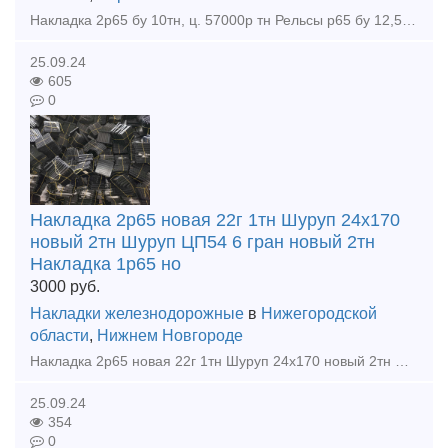
Накладка 2р65 бу 10тн, ц. 57000р тн Рельсы р65 бу 12,5м 1гр. износа, 300тн, ц. 69000р тн с ндс С доставкой цена договорная. Покупаем любые материалы ВСП, вагонные запчасти во всех регионах РФ
25.09.24
605
0
Накладка 2р65 новая 22г 1тн Шуруп 24х170
новый 2тн Шуруп ЦП54 6 гран новый 2тн
Накладка 1р65 но
3000
руб.
Накладки железнодорожные
в
Нижегородской
области
,
Нижнем Новгороде
Накладка 2р65 новая 22г 1тн Шуруп 24х170 новый 2тн Шуруп ЦП54 6 гран новый 2тн Накладка 1р65 новая 22г 2,5тн Костыль 16х16х165 новый 8тн Клеммный болт 22х75 голый новый 2,5тн Закладн
25.09.24
354
0