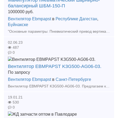
Манипулятор пневматический шарнирно-
балансирный ШБМ-150-П
1000000
руб.
Вентилятор Ebmpapst
в
Республике Дагестан
,
Буйнакске
"Основные параметры: Пневматический привод вертикального перемещения Ручная динамическая регулировка обезвешивания нагрузки Грузоподъемность – 150 кг (с учётом веса грузозахватного механизма) Ради
02.06.23
487
0
Вентилятор EBMPAPST K3G500-AG06-03.
По запросу
Вентилятор Ebmpapst
в
Санкт-Петербурге
Вентилятор EBMPAPST K3G500-AG06-03. Предлагаем к поставке вентилятор энергосберегающий ebm papst K3G500-AG06-03. В наличии. Диапазон номинальных напряжения – 380-480 В. Частот
19.01.21
530
0