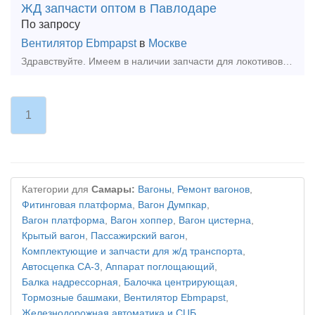
ЖД запчасти оптом в Павлодаре
По запросу
Вентилятор Ebmpapst
в
Москве
Здравствуйте. Имеем в наличии запчасти для локотивов: 1,Вентиль ЭВ-55, ЭВ-58, ЭВ-37, ВВ-32 2.Контактор ПК-360 3.Контакты 045, 056 4.Реле Рп-359, 362, 364, 376, 377, 256, РЗ - 3
1
Категории для
Самары:
Вагоны
,
Ремонт вагонов
,
Фитинговая платформа
,
Вагон Думпкар
,
Вагон платформа
,
Вагон хоппер
,
Вагон цистерна
,
Крытый вагон
,
Пассажирский вагон
,
Комплектующие и запчасти для ж/д транспорта
,
Автосцепка СА-3
,
Аппарат поглощающий
,
Балка надрессорная
,
Балочка центрирующая
,
Тормозные башмаки
,
Вентилятор Ebmpapst
,
Железнодорожная автоматика и СЦБ
,