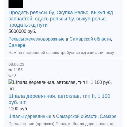
Продать рельсы бу, Скупка Рельс, выкуп жд
запчастей, сдать рельсы бу, выкуп рельс,
продать жд пути
5000000
руб.
Рельсы железнодорожные
в
Самарской области
,
Самаре
Нам на постоянной основе требуются жд запчасти, покупаем Дорого жд колодки, автосцепки, клин ханина, жд подкладки, накладки железнодорожные как новые так и бу. Мы готовы рассмотреть любые ваши предлож
08.06.23
1153
0
Шпала деревянная, автоклав, тип II, 1 100
руб. шт.
1100
руб.
Шпалы деревянные
в
Самарской области
,
Самаре
Предложение (продажа) Продам Шпала деревянная, автоклав, тип II, новая, ГОСТ 78-2004. Оптом и в розницу. Индивидуальный подход к каждому клиенту, гибкая систе