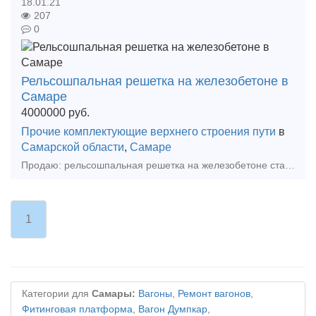
18.01.21
207
0
Рельсошпальная решетка на железобетоне в
Самаре
4000000
руб.
Прочие комплектующие верхнего строения пути
в
Самарской области
,
Самаре
Продаю: рельсошпальная решетка на железобетоне старогодняя, группа износа 1, Р65, длина L= 25-метровая , эпюра 1840, количество 9,5 км, отгрузка с кбш жд. Цена 4 млн. за км., торг.
1
Категории для
Самары:
Вагоны
,
Ремонт вагонов
,
Фитинговая платформа
,
Вагон Думпкар
,