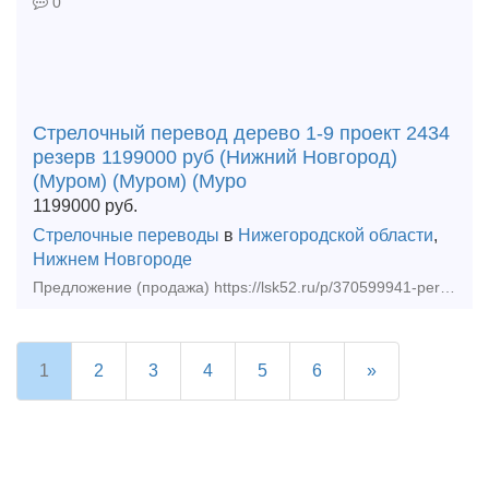
0
Стрелочный перевод дерево 1-9 проект 2434
резерв 1199000 руб (Нижний Новгород)
(Муром) (Муром) (Муро
1199000
руб.
Стрелочные переводы
в
Нижегородской области
,
Нижнем Новгороде
Предложение (продажа) https://lsk52.ru/p/370599941-perevod-strelochnyy-r65-1-9-proekt-2434-levyy-rezerv/ - Стрелочный перевод дерево 1-9 проект 2434 резерв 119
1
2
3
4
5
6
»