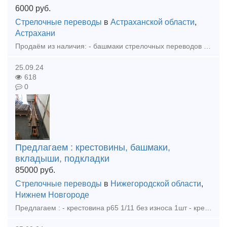
6000
руб.
Стрелочные переводы
в
Астраханской области
,
Астрахани
Продаём из наличия: - башмаки стрелочных переводов рамные скользуны р65 бетон 2768 80шт - башмаки рамные р65 2434 бу 20шт - башмаки крестовиные р65 1/9, 1/11, 1/6 бетон, дерево - вкладыши, лафет
25.09.24
618
0
Предлагаем : крестовины, башмаки,
вкладыши, подкладки
85000
руб.
Стрелочные переводы
в
Нижегородской области
,
Нижнем Новгороде
Предлагаем : - крестовина р65 1/11 без износа 1шт - крестовина р50 1/9 без износа 3шт - башмаки рамные 2768 новые 85шт - башмаки крестовиные р65 1/11, 1/9, 1/6 новые, дерево бетон - вкладыши 4д