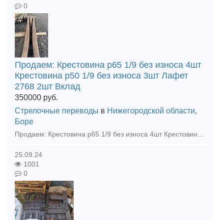
0
Продаем: Крестовина р65 1/9 без износа 4шт
Крестовина р50 1/9 без износа 3шт Лафет
2768 2шт Вклад
350000
руб.
Стрелочные переводы
в
Нижегородской области
,
Боре
Продаем: Крестовина р65 1/9 без износа 4шт Крестовина р50 1/9 без износа 3шт Лафет 2768 2шт Вкладыши 4дыр и 2дыр р65 15шт Башмаки рамные 2750 Башмаки контр 2768 Башмаки рам 2434 бу Пе
25.09.24
1001
0