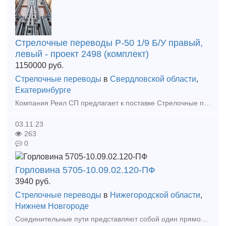
Cтpeлoчные пepeвoды P-50 1/9 Б/У правый,
левый - проект 2498 (комплект)
1150000
руб.
Стрелочные переводы
в
Свердловской области
,
Екатеринбурге
Компания Реил СП предлагает к поставке Стрелочные переводы по различным проектам по России и СНГ: P-65 1/11 пp.1740 (2768) бeз изнoca (peзepв); P-65 1/11 пp.1740 (2768) Б/У; P-65 1/11 пp. 2768; P-
03.11.23
263
0
Горловина 5705-10.09.02.120-ПФ
3940
руб.
Стрелочные переводы
в
Нижегородской области
,
Нижнем Новгороде
Соединительные пути представляют собой один прямолинейный отрезок пути, другой — криволинейный (переводная кривая), которые соед