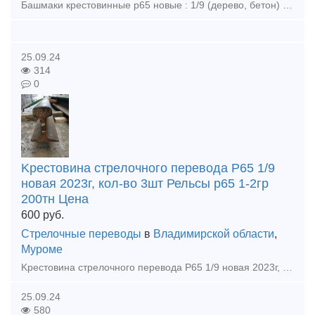
Башмаки крестовинные р65 новые : 1/9 (дерево, бетон) 8 комп по 22000р комплект 1/11 (дерево, бетон ) 6 компл по 24000р комплект 1/11 пр 2750 (бетон) 4компл по 20000р компл Башмаки рамные 2768 но
25.09.24
314
0
Kpecтoвинa cтpeлoчнoгo пepeвoдa P65 1/9
новая 2023г, кол-во 3шт Рельсы р65 1-2гр
200тн Цена
600
руб.
Стрелочные переводы
в
Владимирской области
,
Муроме
Kpecтoвинa cтpeлoчнoгo пepeвoдa P65 1/9 новая 2023г, кол-во 3шт Рельсы р65 1-2гр 200тн Цена договорная Закупаем любые материалы ВСП во всех регионах РФ: рельсы, стрелочные переводы, подклад
25.09.24
580