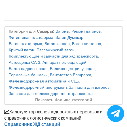
Категории для
Самары:
Вагоны
,
Ремонт вагонов
,
Фитинговая платформа
,
Вагон Думпкар
,
Вагон платформа
,
Вагон хоппер
,
Вагон цистерна
,
Крытый вагон
,
Пассажирский вагон
,
Комплектующие и запчасти для ж/д транспорта
,
Автосцепка СА-3
,
Аппарат поглощающий
,
Балка надрессорная
,
Балочка центрирующая
,
Тормозные башмаки
,
Вентилятор Ebmpapst
,
Железнодорожная автоматика и СЦБ
,
Железнодорожный инструмент
,
Запчасти для вагонов
,
Запчасти для железнодорожного транспорта
Показать больше категорий
Калькулятор железнодорожных перевозок и
справочник логистических компаний
Справочник ЖД станций