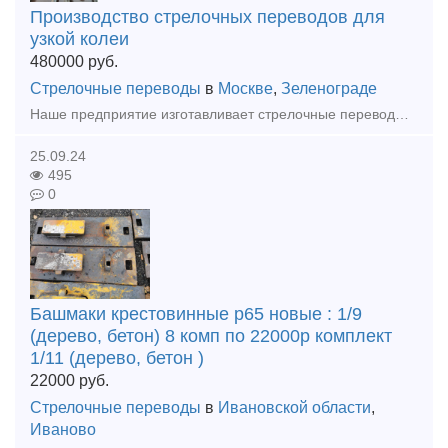
Производство стрелочных переводов для
узкой колеи
480000
руб.
Стрелочные переводы
в
Москве
,
Зеленограде
Наше предприятие изготавливает стрелочные переводы СП18 , СП 33, СП 34 , СП 38 и СП 43 с любой крестовиной, любой сторонности, на любую колею. Под заказ любой проект. Так же изготовим номерные башмаки
25.09.24
495
0
Башмаки крестовинные р65 новые : 1/9
(дерево, бетон) 8 комп по 22000р комплект
1/11 (дерево, бетон )
22000
руб.
Стрелочные переводы
в
Ивановской области
,
Иваново