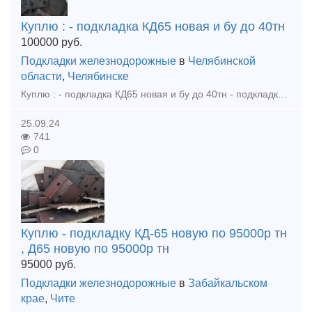
Куплю : - подкладка КД65 новая и бу до 40тн
100000
руб.
Подкладки железнодорожные
в
Челябинской
области
,
Челябинске
Куплю : - подкладка КД65 новая и бу до 40тн - подкладка Д65 новая до 40тн - костыль путевой железнодорожный 16х16х165 новый и бу до 20тн - шуруп путевой 24х170, цп-54 новый и бу до 20тн - проти
25.09.24
741
0
Куплю - подкладку КД-65 новую по 95000р тн
, Д65 новую по 95000р тн
95000
руб.
Подкладки железнодорожные
в
Забайкальском
крае
,
Чите