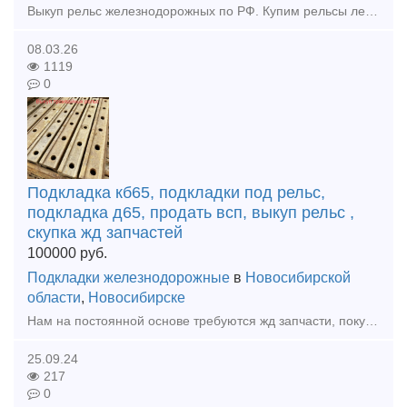
Выкуп рельс железнодорожных по РФ. Купим рельсы лежалые, Гос резерв, б/у. Купим материалы верхнего строения пути. ВЫКУП ТЕПЛОВОЗОВ ТЭМ. ТГМ. ТГК ПРОДАТЬ ЖД ЗАПЧАСТИ МОЖНО У НАС. 89527311
08.03.26
1119
0
Подкладка кб65, подкладки под рельс,
подкладка д65, продать всп, выкуп рельс ,
скупка жд запчастей
100000
руб.
Подкладки железнодорожные
в
Новосибирской
области
,
Новосибирске
Нам на постоянной основе требуются жд запчасти, покупаем Дорого жд колодки, автосцепки, клин ханина, жд подкладки, накладки железнодорожные как новые так и бу. Мы готовы рассмотреть любые ваши предло
25.09.24
217
0