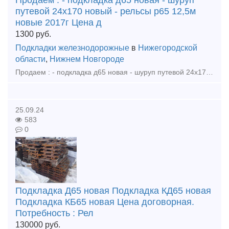
Продаем : - подкладка д65 новая - шуруп
путевой 24х170 новый - рельсы р65 12,5м
новые 2017г Цена д
1300
руб.
Подкладки железнодорожные
в
Нижегородской
области
,
Нижнем Новгороде
Продаем : - подкладка д65 новая - шуруп путевой 24х170 новый - рельсы р65 12,5м новые 2017г Цена договорная. тел. +79302110210 watsapp тел. +79302110210 telegram ( @vsp696 ) тел. +7930211
25.09.24
583
0
Подкладка Д65 новая Подкладка КД65 новая
Подкладка КБ65 новая Цена договорная.
Потребность : Рел
130000
руб.