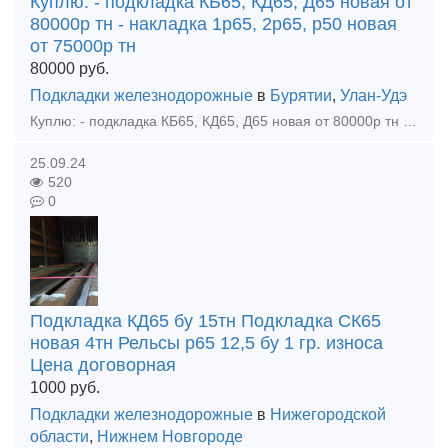
Куплю: - подкладка КБ65, КД65, Д65 новая от
80000р тн - накладка 1р65, 2р65, р50 новая
от 75000р тн
80000
руб.
Подкладки железнодорожные
в
Бурятии
,
Улан-Удэ
Куплю: - подкладка КБ65, КД65, Д65 новая от 80000р тн - накладка 1р65, 2р65, р50 новая от 75000р тн - болт стыковой м27 новый от 70000р тн - рельсы р65 новые цена договорная - клемма пк65 новая о
25.09.24
520
0
Подкладка КД65 бу 15тн Подкладка СК65
новая 4тн Рельсы р65 12,5 бу 1 гр. износа
Цена договорная
1000
руб.
Подкладки железнодорожные
в
Нижегородской
области
,
Нижнем Новгороде