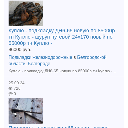
Куплю - подкладку ДН6-65 новую по 85000р
тн Куплю - шуруп путевой 24х170 новый по
55000р тн Куплю -
86000
руб.
Подкладки железнодорожные
в
Белгородской
области
,
Белгороде
Куплю - подкладку ДН6-65 новую по 85000р тн Куплю - шуруп путевой 24х170 новый по 55000р тн Куплю - костыль путовой 16х16х165 новый по 58000р тн Куплю - противоугон П65 новый по 60000р тн Куплю -
25.09.24
726
0