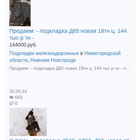
Продаем: - подкладка Д65 новая 19тн ц. 144
тыс р тн -
144000
руб.
Подкладки железнодорожные
в
Нижегородской
области
,
Нижнем Новгороде
Продаем: - подкладка Д65 новая 19тн ц. 144 тыс р тн - подкладка КД65 новая 0,5тн ц. 144 тыс р тн - рельсы р65 1гр ц. 66000р тн Купим - Запчасти от стрелочных переводов (башмаки, лафеты, тяги
25.09.24
663
0