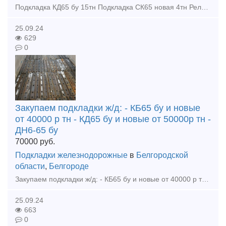
Подкладка КД65 бу 15тн Подкладка СК65 новая 4тн Рельсы р65 12,5 бу 1 гр. износа Цена договорная. тел. +79302110210 watsapp тел. +79302110210 ( @vsp696 ) telegram тел. +79302110210 viber
25.09.24
629
0
Закупаем подкладки ж/д: - КБ65 бу и новые
от 40000 р тн - КД65 бу и новые от 50000р тн -
ДН6-65 бу
70000
руб.
Подкладки железнодорожные
в
Белгородской
области
,
Белгороде
Закупаем подкладки ж/д: - КБ65 бу и новые от 40000 р тн - КД65 бу и новые от 50000р тн - ДН6-65 бу и новые от 35000р тн - Болт стыковой бу и новый от 40000р тн - Болт клеммный, закладной бу и
25.09.24
663
0