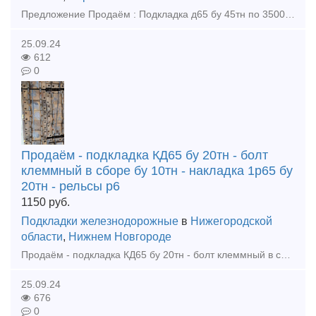
Предложение Продаём : Подкладка д65 бу 45тн по 35000р тн нал Рельсы р65 бу 12, 5м 1гр по 72000р тн с ндс Тел 89302110210 WhatsApp Тел 89302110210 telegram Тел 89302110210 viber E-ma
25.09.24
612
0
Продаём - подкладка КД65 бу 20тн - болт
клеммный в сборе бу 10тн - накладка 1р65 бу
20тн - рельсы р6
1150
руб.
Подкладки железнодорожные
в
Нижегородской
области
,
Нижнем Новгороде
Продаём - подкладка КД65 бу 20тн - болт клеммный в сборе бу 10тн - накладка 1р65 бу 20тн - рельсы р65 бу 12,5м 1гр 40тн - накладка 1р65 новая 23г 5тн тел. +79302110210 watsapp тел. +793021102
25.09.24
676
0