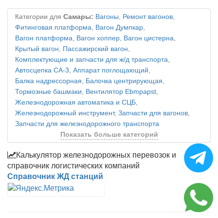
Категории для
Самары:
Вагоны
,
Ремонт вагонов
,
Фитинговая платформа
,
Вагон Думпкар
,
Вагон платформа
,
Вагон хоппер
,
Вагон цистерна
,
Крытый вагон
,
Пассажирский вагон
,
Комплектующие и запчасти для ж/д транспорта
,
Автосцепка СА-3
,
Аппарат поглощающий
,
Балка надрессорная
,
Балочка центрирующая
,
Тормозные башмаки
,
Вентилятор Ebmpapst
,
Железнодорожная автоматика и СЦБ
,
Железнодорожный инструмент
,
Запчасти для вагонов
,
Запчасти для железнодорожного транспорта
Показать больше категорий
Калькулятор железнодорожных перевозок и
справочник логистических компаний
Справочник ЖД станций