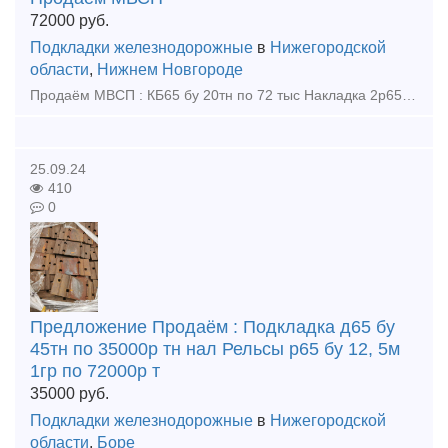
72000
руб.
Подкладки железнодорожные
в
Нижегородской
области
,
Нижнем Новгороде
Продаём МВСП : КБ65 бу 20тн по 72 тыс Накладка 2р65 бу 12тн по 75 тыс Накладка 1р65 бу 20тн по 68 тыс Накладка 1р50 бу 2тн по 69 тыс Накладка 1р65 фрез-ная новая 1,23 тн по 52000 р тн
25.09.24
410
0
Предложение Продаём : Подкладка д65 бу
45тн по 35000р тн нал Рельсы р65 бу 12, 5м
1гр по 72000р т
35000
руб.
Подкладки железнодорожные
в
Нижегородской
области
,
Боре