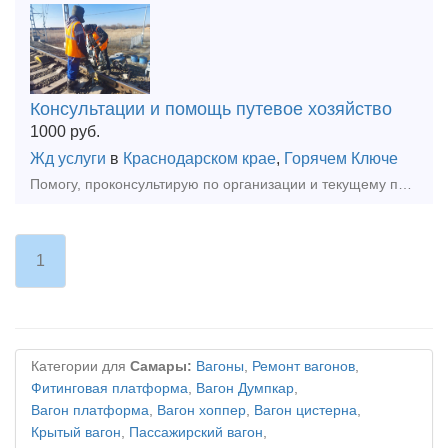
Консультации и помощь путевое хозяйство
1000
руб.
Жд услуги
в
Краснодарском крае
,
Горячем Ключе
Помогу, проконсультирую по организации и текущему проведению путевых работ на сети ржд, подъездных путях организаций. Полезно будет начинающим руководителям работ, если только что заступил на должн
1
Категории для
Самары:
Вагоны
,
Ремонт вагонов
,
Фитинговая платформа
,
Вагон Думпкар
,
Вагон платформа
,
Вагон хоппер
,
Вагон цистерна
,
Крытый вагон
,
Пассажирский вагон
,