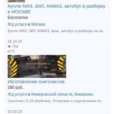
Куплю МАЗ, ЗИЛ, КАМАЗ, автобус в разборку
в МОСКВЕ
Бесплатно
Жд услуги
в
Москве
Куплю МАЗ, ЗИЛ, КАМАЗ, кран, автобус в разборку на запчасти в Москве Любого года и в любом состоянии, Условия вывоза и доставки по согласованию. цены договорные Контактный номер Руслан 8 965 3
25.10.23
702
0
Изготовление снегочистов
280
руб.
Жд услуги
в
Кемеровской области
,
Кемерово
Снегочист С-16 (бабочка). Установка и подключение подъёмного механизма ножей. Стоимость 280 000 рублей. Доставка в стоимость не включена.
22.09.23