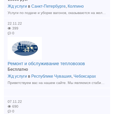
Жд услуги
в
Санкт-Петербурге
,
Колпино
Услуги по подаче и уборке вагонов, оказываются на железнодорожных путях необщего пользования, примыкающих к станции Пустынька (032105) Ленинградская область, Тосненский район, г. Никольское. Компания
22.11.22
399
0
Ремонт и обслуживание тепловозов
Бесплатно
Жд услуги
в
Республике Чувашия
,
Чебоксарах
Приветствуем вас на нашем сайте. Мы являемся стабильной и ответственной организацией, занимающейся поставкой запасных частей, техническим обслуживанием, ремонтом тепловозов серии: ТГК-2, ТГМ-23, ТГМ-
07.11.22
690
0