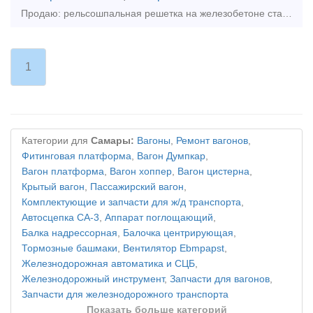
Продаю: рельсошпальная решетка на железобетоне старогодняя, группа износа 1, Р65, длина L= 25-метровая , эпюра 1840, количество 9,5 км, отгрузка с кбш жд. Цена 4 млн. за км., торг.
1
Категории для
Самары:
Вагоны
,
Ремонт вагонов
,
Фитинговая платформа
,
Вагон Думпкар
,
Вагон платформа
,
Вагон хоппер
,
Вагон цистерна
,
Крытый вагон
,
Пассажирский вагон
,
Комплектующие и запчасти для ж/д транспорта
,
Автосцепка СА-3
,
Аппарат поглощающий
,
Балка надрессорная
,
Балочка центрирующая
,
Тормозные башмаки
,
Вентилятор Ebmpapst
,
Железнодорожная автоматика и СЦБ
,
Железнодорожный инструмент
,
Запчасти для вагонов
,
Запчасти для железнодорожного транспорта
Показать больше категорий