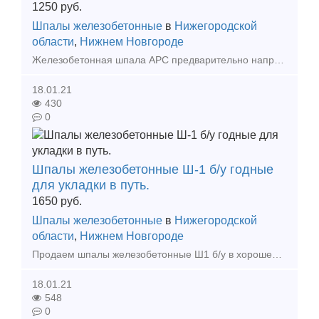
1250
руб.
Шпалы железобетонные
в
Нижегородской
области
,
Нижнем Новгороде
Железобетонная шпала АРС предварительно напряженная анкерная под скрепление АРС предназначена для применения на всех железнодорожных линиях в главных, станционных и прочих путях, а также подъе
18.01.21
430
0
Шпалы железобетонные Ш-1 б/у годные
для укладки в путь.
1650
руб.
Шпалы железобетонные
в
Нижегородской
области
,
Нижнем Новгороде
Продаем шпалы железобетонные Ш1 б/у в хорошем состоянии в сборе со скреплением КБ-65, клеммой ПК, болтами клеммными и закладными. Осуществляем доставку в Москву, Краснодар, Волгоград, Белго
18.01.21
548
0