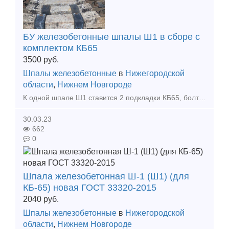
БУ железобетонные шпалы Ш1 в сборе с
комплектом КБ65
3500
руб.
Шпалы железобетонные
в
Нижегородской
области
,
Нижнем Новгороде
К одной шпале Ш1 ставится 2 подкладки КБ65, болты закладные, болты клеммные и прокладки к ним 328 и 143(74) (все Б/У) Есть возможность поставить с новыми прокладками, цена увеличится но зато понадежн
30.03.23
662
0
Шпала железобетонная Ш-1 (Ш1) (для
КБ-65) новая ГОСТ 33320-2015
2040
руб.
Шпалы железобетонные
в
Нижегородской
области
,
Нижнем Новгороде