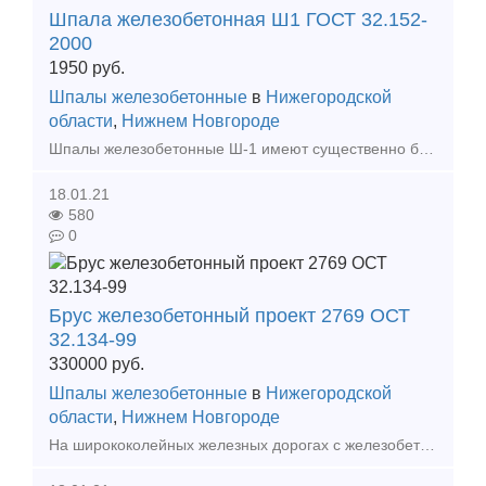
Шпала железобетонная Ш1 ГОСТ 32.152-
2000
1950
руб.
Шпалы железобетонные
в
Нижегородской
области
,
Нижнем Новгороде
Шпалы железобетонные Ш-1 имеют существенно больший срок службы - от 30 до 60 лет. Железобетонные шпалы изготавливаются из напряженного железобетона, когда стальная арматура растягивается и, в
18.01.21
580
0
Брус железобетонный проект 2769 ОСТ
32.134-99
330000
руб.
Шпалы железобетонные
в
Нижегородской
области
,
Нижнем Новгороде
На ширококолейных железных дорогах с железобетонными шпалами для устройства стрелочных переводов применяют железобетонные брусья. Железобетонный брус незаменим при обустройстве стрелок на бесс