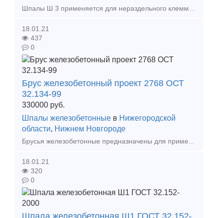
Шпалы Ш 3 применяется для нераздельного клеммно-болтового скрепления ЖБР65 с болтовым прикреплением рельса к шпале. ГОСТ 10629-88 Железобетонная шпала ,выпускаемая в настоящее в
18.01.21
437
0
Брус железобетонный проект 2768 ОСТ
32.134-99
330000
руб.
Шпалы железобетонные
в
Нижегородской
области
,
Нижнем Новгороде
Брусья железобетонные предназначены для применения на главных, приемо-отправочных, сортировочных и прочих путях железных дорог, а также на подъездных путях промышленного транспорта с шириной р
18.01.21
320
0
Шпала железобетонная Ш1 ГОСТ 32.152-