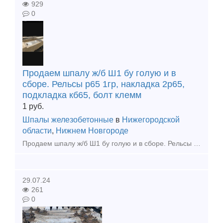
929
0
Продаем шпалу ж/б Ш1 бу голую и в
сборе. Рельсы р65 1гр, накладка 2р65,
подкладка кб65, болт клемм
1
руб.
Шпалы железобетонные
в
Нижегородской
области
,
Нижнем Новгороде
Продаем шпалу ж/б Ш1 бу голую и в сборе. Рельсы р65 1гр, накладка 2р65, подкладка кб65, болт клеммный, клемма жбр, упор жбр Цена договорная!!! тел. +79302110210 watsapp тел. +79302110210 t
29.07.24
261
0