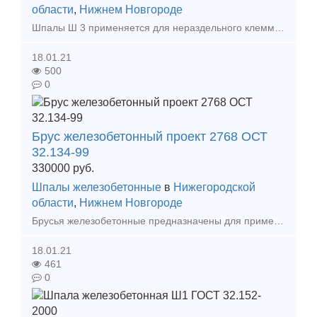
области
,
Нижнем Новгороде
Шпалы Ш 3 применяется для нераздельного клеммно-болтового скрепления ЖБР65 с болтовым прикреплением рельса к шпале. ГОСТ 10629-88 Железобетонная шпала ,выпускаемая в настоящее в
18.01.21
500
0
Брус железобетонный проект 2768 ОСТ
32.134-99
330000
руб.
Шпалы железобетонные
в
Нижегородской
области
,
Нижнем Новгороде
Брусья железобетонные предназначены для применения на главных, приемо-отправочных, сортировочных и прочих путях железных дорог, а также на подъездных путях промышленного транспорта с шириной р
18.01.21
461
0