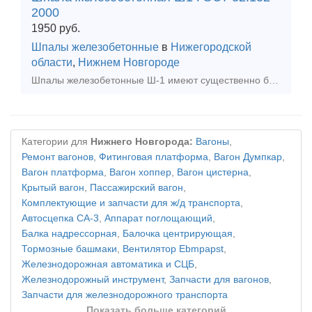
2000
1950
руб.
Шпалы железобетонные
в
Нижегородской
области
,
Нижнем Новгороде
Шпалы железобетонные Ш-1 имеют существенно больший срок службы - от 30 до 60 лет. Железобетонные шпалы изготавливаются из напряженного железобетона, когда стальная арматура растягивается и, в
Категории для
Нижнего Новгорода:
Вагоны
,
Ремонт вагонов
,
Фитинговая платформа
,
Вагон Думпкар
,
Вагон платформа
,
Вагон хоппер
,
Вагон цистерна
,
Крытый вагон
,
Пассажирский вагон
,
Комплектующие и запчасти для ж/д транспорта
,
Автосцепка СА-3
,
Аппарат поглощающий
,
Балка надрессорная
,
Балочка центрирующая
,
Тормозные башмаки
,
Вентилятор Ebmpapst
,
Железнодорожная автоматика и СЦБ
,
Железнодорожный инструмент
,
Запчасти для вагонов
,
Запчасти для железнодорожного транспорта
Показать больше категорий